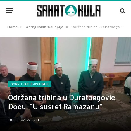
»
»
Home
Gornji Vakuf-Uskoplje
Održana tribina u Duratbegovic Docu: “U susret Ramazanu”
GORNJI VAKUF-USKOPLJE
Održana tribina u Duratbegovic
Docu: “U susret Ramazanu”
18 FEBRUARA, 2024