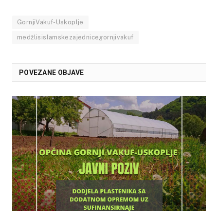
GornjiVakuf-Uskoplje
medžlisislamskezajednicegornjivakuf
POVEZANE OBJAVE