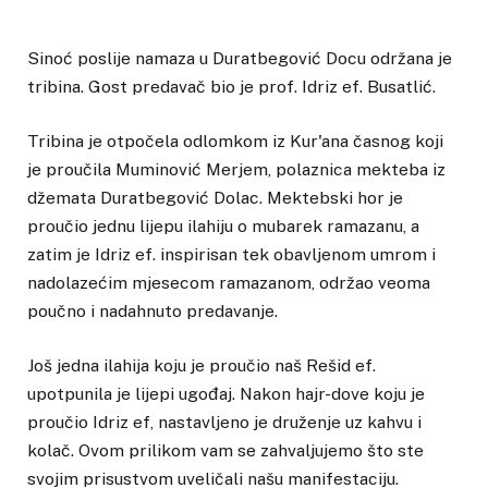
Sinoć poslije namaza u Duratbegović Docu održana je
tribina. Gost predavač bio je prof. Idriz ef. Busatlić.
Tribina je otpočela odlomkom iz Kur'ana časnog koji
je proučila Muminović Merjem, polaznica mekteba iz
džemata Duratbegović Dolac. Mektebski hor je
proučio jednu lijepu ilahiju o mubarek ramazanu, a
zatim je Idriz ef. inspirisan tek obavljenom umrom i
nadolazećim mjesecom ramazanom, održao veoma
poučno i nadahnuto predavanje.
Još jedna ilahija koju je proučio naš Rešid ef.
upotpunila je lijepi ugođaj. Nakon hajr-dove koju je
proučio Idriz ef, nastavljeno je druženje uz kahvu i
kolač. Ovom prilikom vam se zahvaljujemo što ste
svojim prisustvom uveličali našu manifestaciju.