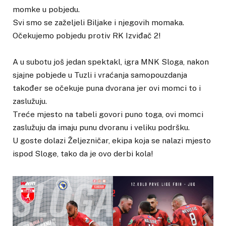
momke u pobjedu.
Svi smo se zaželjeli Biljake i njegovih momaka.
Očekujemo pobjedu protiv RK Izviđač 2!
A u subotu još jedan spektakl, igra MNK Sloga, nakon
sjajne pobjede u Tuzli i vraćanja samopouzdanja
također se očekuje puna dvorana jer ovi momci to i
zaslužuju.
Treće mjesto na tabeli govori puno toga, ovi momci
zaslužuju da imaju punu dvoranu i veliku podršku.
U goste dolazi Željezničar, ekipa koja se nalazi mjesto
ispod Sloge, tako da je ovo derbi kola!