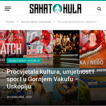
»
»
Home
Gornji Vakuf-Uskoplje
Procvjetala kultura, umjetnost i sport u Gornjem Vakufu – Uskoplju
GORNJI VAKUF-USKOPLJE
Procvjetala kultura, umjetnost i
sport u Gornjem Vakufu –
Uskoplju
20 FEBRUARA, 2024