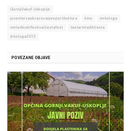
GornjiVakuf-Uskoplje
jucentarzaobrazovanjesportikultura
kino
mrksloga
omladinskifestivalčestafest
teatarmladihčesta
žrksloga2013
POVEZANE OBJAVE