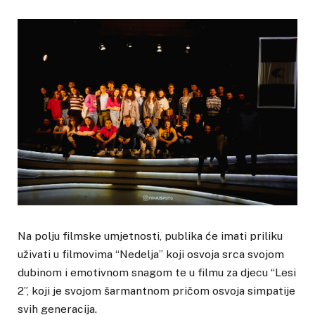
Na polju filmske umjetnosti, publika će imati priliku
uživati u filmovima “Nedelja” koji osvoja srca svojom
dubinom i emotivnom snagom te u filmu za djecu “Lesi
2”, koji je svojom šarmantnom pričom osvoja simpatije
svih generacija.