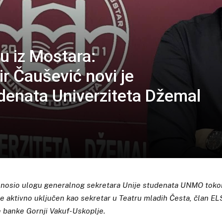
žu iz Mostara:
r Čaušević novi je
udenata Univerziteta Džemal
 nosio ulogu generalnog sekretara Unije studenata UNMO toko
je aktivno uključen kao sekretar u Teatru mladih Česta, član EL
 banke Gornji Vakuf-Uskoplje.