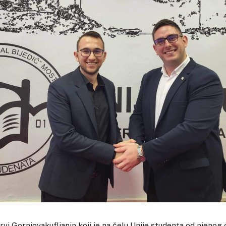
vi Gornjovakufljanin koji je na čelu Unije studenta od njenog 