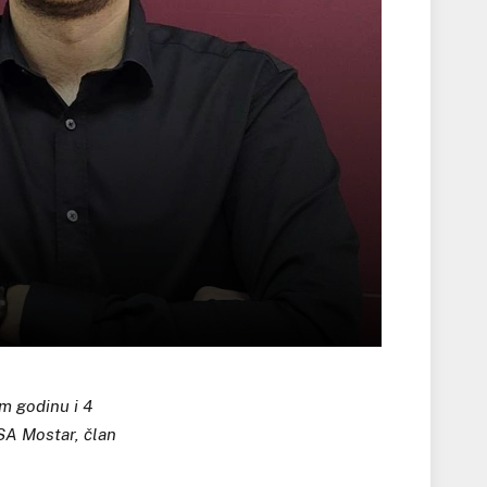
m godinu i 4
SA Mostar, član