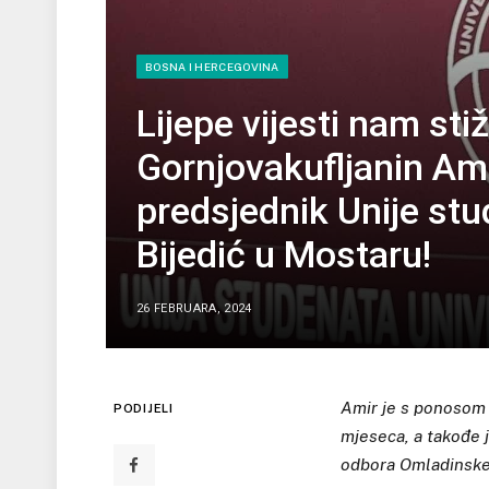
BOSNA I HERCEGOVINA
Lijepe vijesti nam sti
Gornjovakufljanin Ami
predsjednik Unije st
Bijedić u Mostaru!
26 FEBRUARA, 2024
Amir je s ponosom
PODIJELI
mjeseca, a takođe 
odbora Omladinske