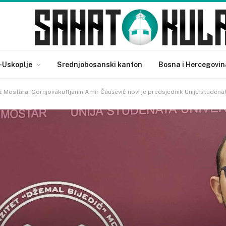
-Uskoplje
Srednjobosanski kanton
Bosna i Hercegovin
 iz Mostara: Gornjovakufljanin Amir Čaušević novi je predsjednik Unije studena