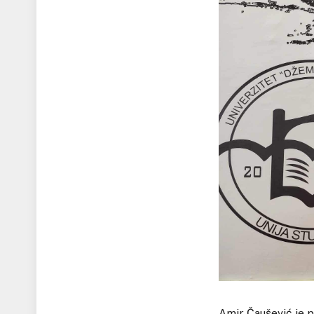
Amir Čaušević je pr