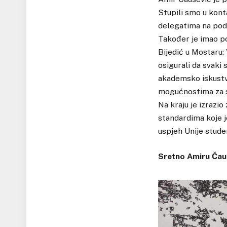
Stupili smo u kont
delegatima na podrš
Također je imao po
Bijedić u Mostaru:
osigurali da svaki
akademsko iskustv
mogućnostima za s
Na kraju je izraz
standardima koje je
uspjeh Unije stude
Sretno Amiru Čauš