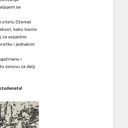
valjujem se
verzitetu Džemal
nakost, kako bismo
j za uspješno
retku i jednakim
ngažmanu i
tu osnovu za dalji
 studenata!