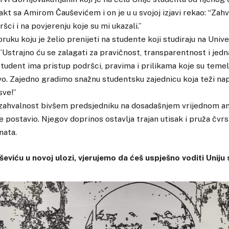
akt sa Amirom Čauševićem i on je u u svojoj izjavi rekao: “Zah
ci i na povjerenju koje su mi ukazali.”
ruku koju je želio prenijeti na studente koji studiraju na Uni
 ”Ustrajno ću se zalagati za pravičnost, transparentnost i jed
 student ima pristup podršci, pravima i prilikama koje su temel
o. Zajedno gradimo snažnu studentsku zajednicu koja teži nap
ve!”
io zahvalnost bivšem predsjedniku na dosadašnjem vrijednom a
 postavio. Njegov doprinos ostavlja trajan utisak i pruža čvrs
nata.
eviću u novoj ulozi, vjerujemo da ćeš uspješno voditi Uniju