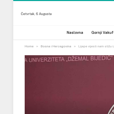
Četvrtak, 6 Augusta
Naslovna
Gornji Vakuf
»
»
Home
Bosna i Hercegovina
Lijepe vijesti nam stižu