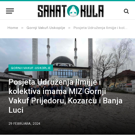
»
»
Home
Gornji Vakuf-Uskoplje
Posjeta Udruženja Ilmijje i kolektiva imama MIZ Gornji Vakuf Prijedoru, Kozarcu i Banja Luci
GORNJI VAKUF-USKOPLJE
Posjeta Udruženja Ilmijje i
kolektiva imama MIZ Gornji
Vakuf Prijedoru, Kozarcu i Banja
Luci
29 FEBRUARA, 2024