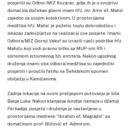
posjetili su Odbor/MIZ Kozarac, gdje ih je u svojstvu
domaćina dočekao glavni imam hfz. mr. Amir ef. Mahić
zajedno sa svojim kolektivom. U prostorijama
medžlisa hfz. Mahić je poželio toplu dobrodošlicu i
iskazao zadovoljstvo na realizaciji ove posjete. Imami
Odbora/MIZ Gornji Vakuf su izrazili riječi podrške hfz.
Mahiću koji vodi pravnu bitku sa MUP-om RS i
sistemom istoimenog bh. entiteta. Nakon ugodnog
druženja imami oba odbora/medžlisa su zajednički
posjetili i proučili fatihu na Šehidskom spomen
obilježju u Kamičanima.
Zadnja lokacije na ovom prelijepom putovanju je bila
Banja Luka. Nakon klanjanja ikindije namaza u džamiji
Ferhadija, posjeta i druženje je nastavljeno u
prostorijama medrese “Ibrahim ef. Maglajlić” sa
domaćinom prof. Blitović ef. Admirom.