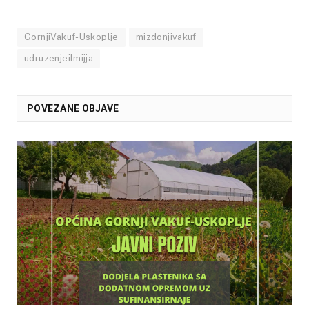
GornjiVakuf-Uskoplje
mizdonjivakuf
udruzenjeilmijja
POVEZANE OBJAVE