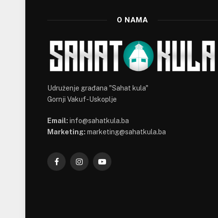
O NAMA
Udruženje građana "Sahat kula"
Gornji Vakuf-Uskoplje
Email:
info@sahatkula.ba
Marketing:
marketing@sahatkula.ba
Facebook
Instagram
YouTube