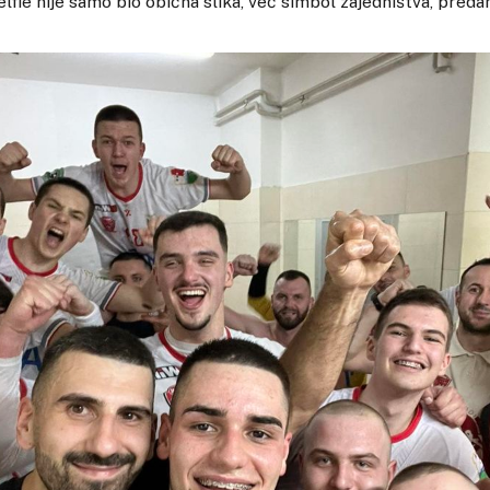
lfie nije samo bio obična slika, već simbol zajedništva, predan