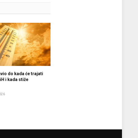
vio do kada će trajati
iH i kada stiže
e
026