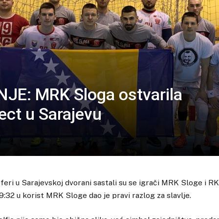
E: MRK Sloga ostvarila
ct u Sarajevu
feri u Sarajevskoj dvorani sastali su se igrači MRK Sloge i R
9:32 u korist MRK Sloge dao je pravi razlog za slavlje.