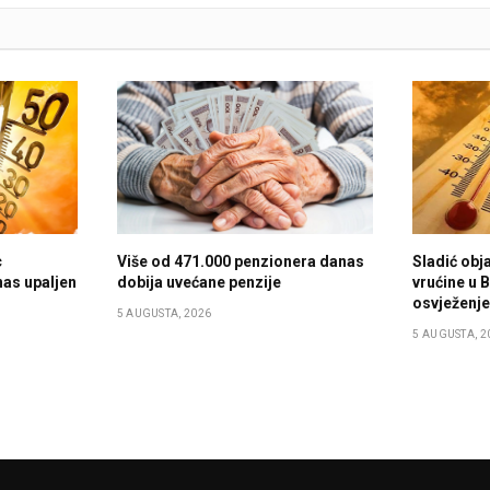
c
Više od 471.000 penzionera danas
Sladić obja
nas upaljen
dobija uvećane penzije
vrućine u B
osvježenj
5 AUGUSTA, 2026
5 AUGUSTA, 2