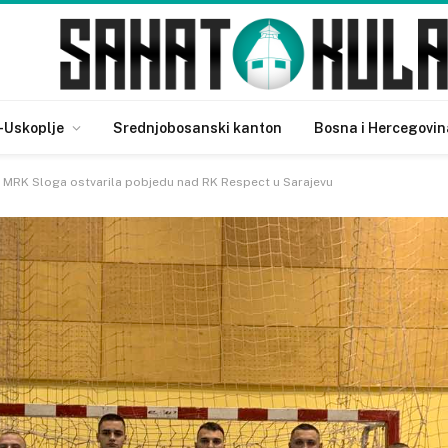
-Uskoplje
Srednjobosanski kanton
Bosna i Hercegovin
MRK Sloga ostvarila pobjedu nad RK Respect u Sarajevu