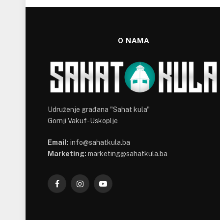
O NAMA
Udruženje građana "Sahat kula"
Gornji Vakuf-Uskoplje
Email:
info@sahatkula.ba
Marketing:
marketing@sahatkula.ba
Facebook
Instagram
YouTube