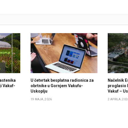
lastenika
U četvrtak besplatna radionica za
Načelnik E
i Vakuf-
obrtnike u Gornjem Vakufu-
proglasio 
Uskoplju
Vakuf – Us
19 MAJA, 2026
2 APRILA, 202