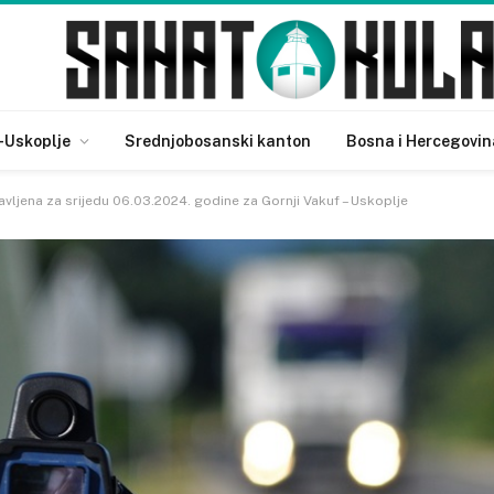
-Uskoplje
Srednjobosanski kanton
Bosna i Hercegovin
vljena za srijedu 06.03.2024. godine za Gornji Vakuf – Uskoplje