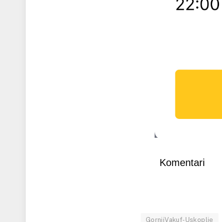
Komentari
GornjiVakuf-Uskoplje