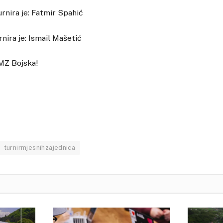
turnira je: Fatmir Spahić
nira je: Ismail Mašetić
 MZ Bojska!
turnirmjesnihzajednica