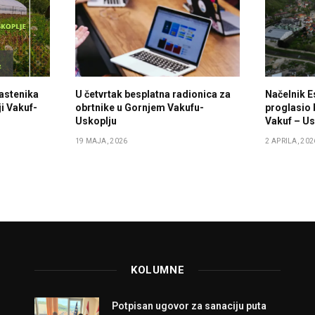
lastenika
U četvrtak besplatna radionica za
Načelnik E
i Vakuf-
obrtnike u Gornjem Vakufu-
proglasio 
Uskoplju
Vakuf – Us
19 MAJA, 2026
2 APRILA, 202
KOLUMNE
Potpisan ugovor za sanaciju puta