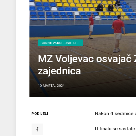
GORNJI VAKUF-USKOPLJE
MZ Voljevac osvajač 
zajednica
10 MARTA, 2024
Nakon 4 sedmice uz
PODIJELI
U finalu se sastal