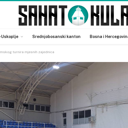
-Uskoplje
Srednjobosanski kanton
Bosna i Hercegovin
imskog turnira mjesnih zajednica