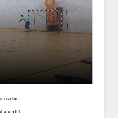
s završen!
ultatom 5:1