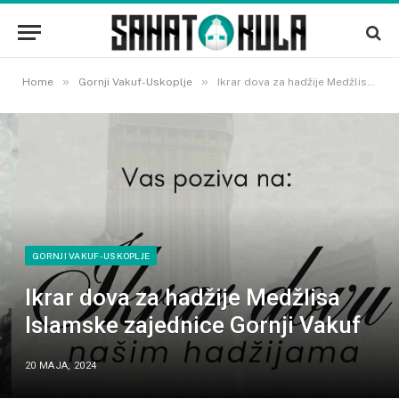
»
»
Home
Gornji Vakuf-Uskoplje
Ikrar dova za hadžije Medžlisa Islamske zajednice Gornji Vakuf
GORNJI VAKUF-USKOPLJE
Ikrar dova za hadžije Medžlisa
Islamske zajednice Gornji Vakuf
20 MAJA, 2024