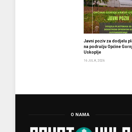
Javni poziv za dodjelu p
na području Općine Gornj
Uskoplje
16 JULA, 2026
O NAMA