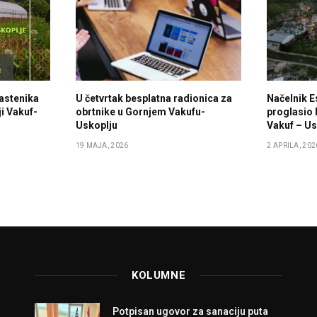
lastenika
U četvrtak besplatna radionica za
Načelnik E
i Vakuf-
obrtnike u Gornjem Vakufu-
proglasio 
Uskoplju
Vakuf – Us
19 MAJA, 2026
2 APRILA, 202
KOLUMNE
Potpisan ugovor za sanaciju puta