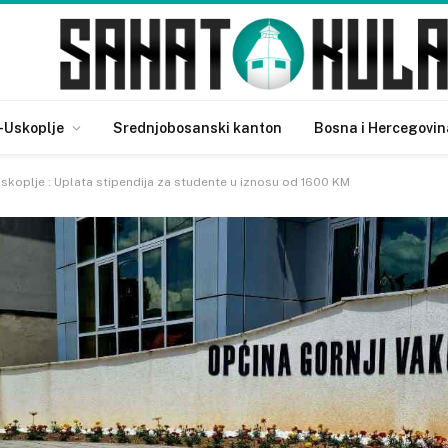
-Uskoplje
Srednjobosanski kanton
Bosna i Hercegovin
Uskoplje : Uplata stipendija za studente u iznosu od 1600 KM