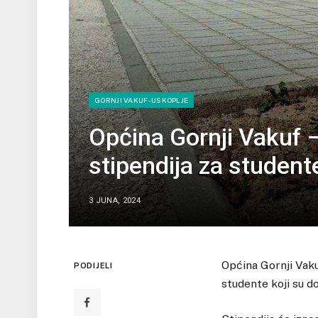
GORNJI VAKUF-USKOPLJE
Općina Gornji Vakuf –
stipendija za studen
3 JUNA, 2024
Općina Gornji Vaku
PODIJELI
studente koji su do