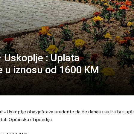
 Uskoplje : Uplata
te u iznosu od 1600 KM
f – Uskoplje obavještava studente da će danas i sutra biti upla
bili Općinsku stipendiju.