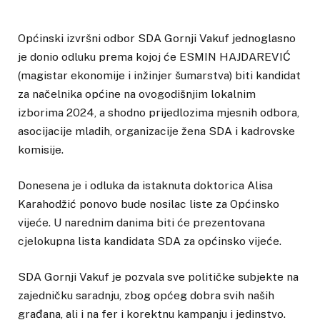
Općinski izvršni odbor SDA Gornji Vakuf jednoglasno
je donio odluku prema kojoj će ESMIN HAJDAREVIĆ
(magistar ekonomije i inžinjer šumarstva) biti kandidat
za načelnika općine na ovogodišnjim lokalnim
izborima 2024, a shodno prijedlozima mjesnih odbora,
asocijacije mladih, organizacije žena SDA i kadrovske
komisije.
Donesena je i odluka da istaknuta doktorica Alisa
Karahodžić ponovo bude nosilac liste za Općinsko
vijeće. U narednim danima biti će prezentovana
cjelokupna lista kandidata SDA za općinsko vijeće.
SDA Gornji Vakuf je pozvala sve političke subjekte na
zajedničku saradnju, zbog općeg dobra svih naših
građana, ali i na fer i korektnu kampanju i jedinstvo.