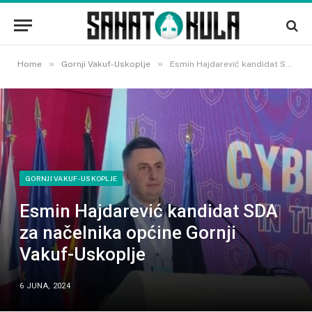
»
»
Home
Gornji Vakuf-Uskoplje
Esmin Hajdarević kandidat SDA za načelnika općine Gornji Vakuf-Uskoplje
GORNJI VAKUF-USKOPLJE
Esmin Hajdarević kandidat SDA
za načelnika općine Gornji
Vakuf-Uskoplje
6 JUNA, 2024