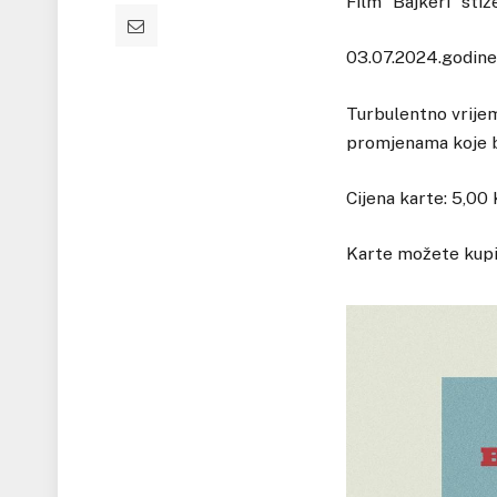
Film “Bajkeri” stiž
03.07.2024.godine,
Turbulentno vrijem
promjenama koje ba
Cijena karte: 5,00
Karte možete kupit