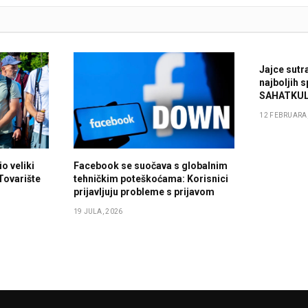
Jajce sutr
najboljih 
SAHATKUL
12 FEBRUARA,
o veliki
Facebook se suočava s globalnim
 Tovarište
tehničkim poteškoćama: Korisnici
prijavljuju probleme s prijavom
19 JULA, 2026