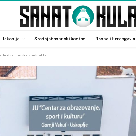
-Uskoplje
Srednjobosanski kanton
Bosna i Hercegovin
adu dva filmska spektakla