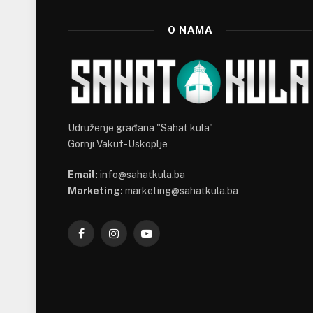
O NAMA
Udruženje građana "Sahat kula"
Gornji Vakuf-Uskoplje
Email:
info@sahatkula.ba
Marketing:
marketing@sahatkula.ba
Facebook
Instagram
YouTube