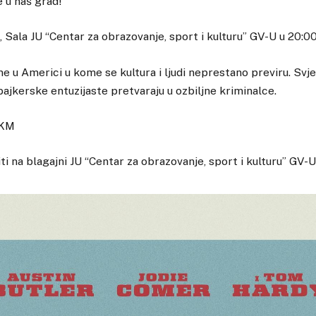
e u naš grad!
 Sala JU “Centar za obrazovanje, sport i kulturu” GV-U u 20:00
e u Americi u kome se kultura i ljudi neprestano previru. Sv
jkerske entuzijaste pretvaraju u ozbiljne kriminalce.
 KM
i na blagajni JU “Centar za obrazovanje, sport i kulturu” GV-U