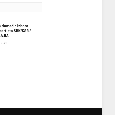
a domaćin Izbora
sportista SBK/KSB /
A.BA
 2026