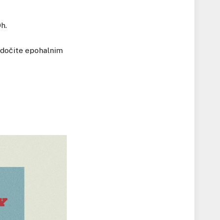
h.
jedočite epohalnim