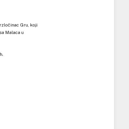
zločinac Gru, koji
osa Malaca u
h.