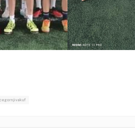
cegornjivakuf