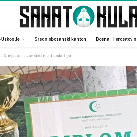
-Uskoplje
Srednjobosanski kanton
Bosna i Hercegovin
io 3. mjesto na završnici mektebske lige