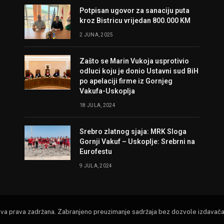
Potpisan ugovor za sanaciju puta
kroz Bistricu vrijedan 800.000 KM
2 JUNA, 2025
Zašto se Marin Vukoja usprotivio
odluci koju je donio Ustavni sud BiH
po apelaciji firme iz Gornjeg
Vakufa-Uskoplja
18 JULA, 2024
Srebro zlatnog sjaja: MRK Sloga
Gornji Vakuf – Uskoplje: Srebrni na
Eurofestu
9 JULA, 2024
Sva prava zadržana. Zabranjeno preuzimanje sadržaja bez dozvole izdavača