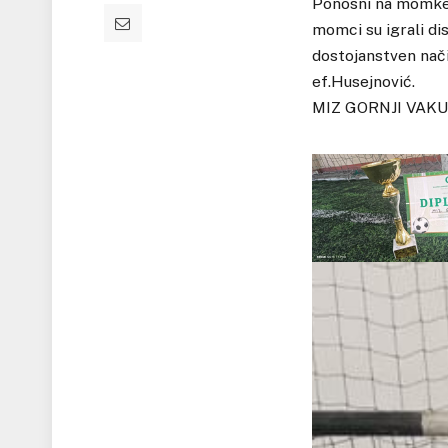
Ponosni na momke, 
momci su igrali di
dostojanstven nači
ef.Husejnović.
MIZ GORNJI VAKU