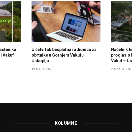
lastenika
U četvrtak besplatna radionica za
Načelnik E
i Vakuf-
obrtnike u Gornjem Vakufu-
proglasio 
Uskoplju
Vakuf – Us
19 MAJA, 2026
2 APRILA, 202
KOLUMNE