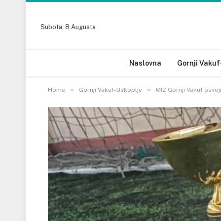
Subota, 8 Augusta
Naslovna
Gornji Vakuf
»
»
Home
Gornji Vakuf-Uskoplje
MIZ Gornji Vakuf osvoj