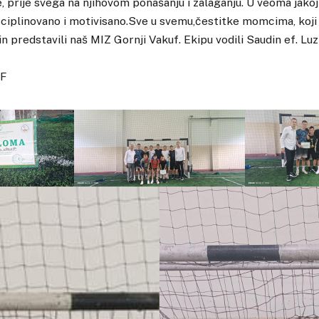
prije svega na njihovom ponašanju i zalaganju. U veoma jakoj
sciplinovano i motivisano.Sve u svemu,čestitke momcima, koji
n predstavili naš MIZ Gornji Vakuf. Ekipu vodili Saudin ef. Luz
F