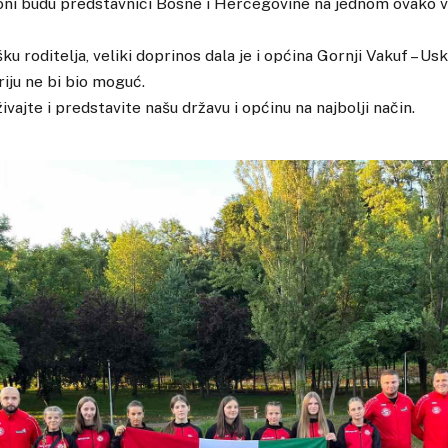
 oni budu predstavnici Bosne i Hercegovine na jednom ovako 
ku roditelja, veliki doprinos dala je i općina Gornji Vakuf – Us
iju ne bi bio moguć.
ivajte i predstavite našu državu i općinu na najbolji način.