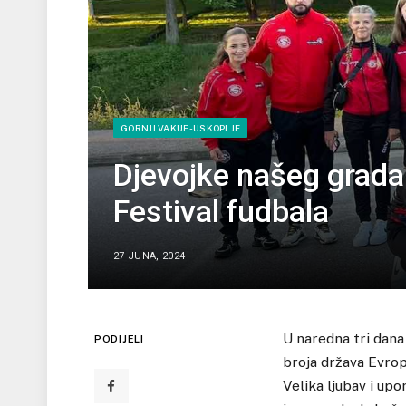
GORNJI VAKUF-USKOPLJE
Djevojke našeg grada
Festival fudbala
27 JUNA, 2024
U naredna tri dan
PODIJELI
broja država Evro
Velika ljubav i up