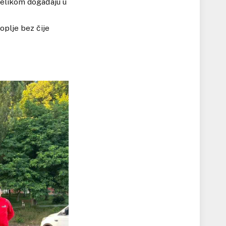
velikom događaju u
koplje bez čije