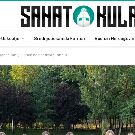
-Uskoplje
Srednjobosanski kanton
Bosna i Hercegovin
anas putuju u Beč na Festival fudbala