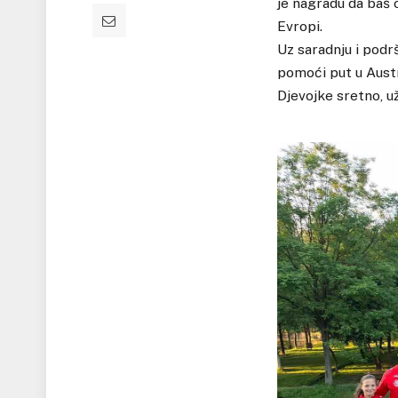
je nagradu da baš
Evropi.
Uz saradnju i podrš
pomoći put u Austr
Djevojke sretno, už