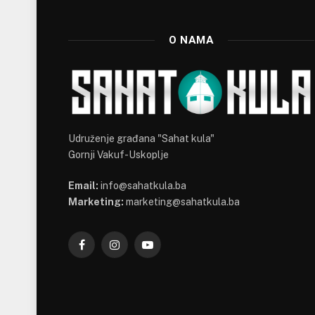
O NAMA
Udruženje građana "Sahat kula"
Gornji Vakuf-Uskoplje
Email:
info@sahatkula.ba
Marketing:
marketing@sahatkula.ba
Facebook
Instagram
YouTube