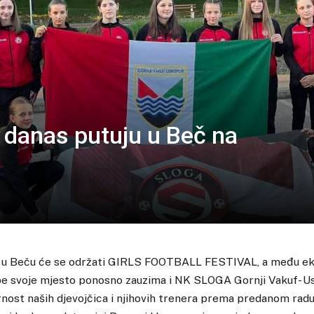
 danas putuju u Beč na
a u Beču će se održati GIRLS FOOTBALL FESTIVAL, a među ek
pe svoje mjesto ponosno zauzima i NK SLOGA Gornji Vakuf- Us
ornost naših djevojčica i njihovih trenera prema predanom rad