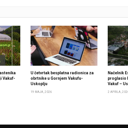
lastenika
U četvrtak besplatna radionica za
Načelnik E
i Vakuf-
obrtnike u Gornjem Vakufu-
proglasio 
Uskoplju
Vakuf – Us
19 MAJA, 2026
2 APRILA, 202