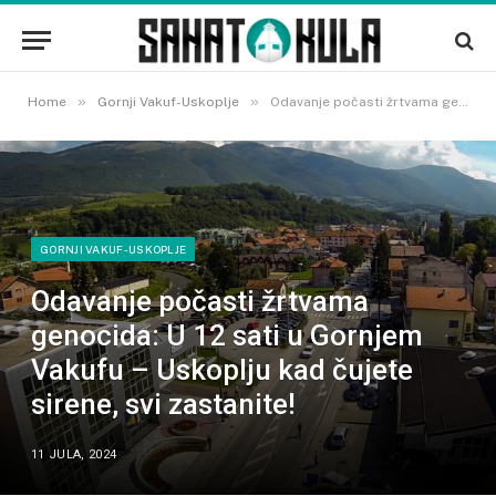
»
»
Home
Gornji Vakuf-Uskoplje
Odavanje počasti žrtvama genocida: U 12 sati u Gornjem Vakufu – Uskoplju kad čujete sirene, svi zastanite!
GORNJI VAKUF-USKOPLJE
Odavanje počasti žrtvama
genocida: U 12 sati u Gornjem
Vakufu – Uskoplju kad čujete
sirene, svi zastanite!
11 JULA, 2024