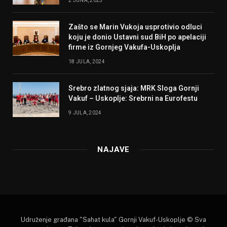
2 JUNA, 2025
Zašto se Marin Vukoja usprotivio odluci
koju je donio Ustavni sud BiH po apelaciji
firme iz Gornjeg Vakufa-Uskoplja
18 JULA, 2024
Srebro zlatnog sjaja: MRK Sloga Gornji
Vakuf – Uskoplje: Srebrni na Eurofestu
9 JULA, 2024
NAJAVE
Udruženje građana "Sahat kula" Gornji Vakuf-Uskoplje © Sva