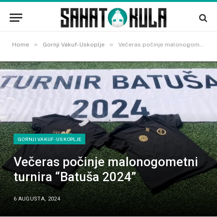
»
»
Home
Gornji Vakuf-Uskoplje
Večeras počinje malonogometni turnira “Batuša 2024”
GORNJI VAKUF-USKOPLJE
Večeras počinje malonogometni
turnira “Batuša 2024”
6 AUGUSTA, 2024