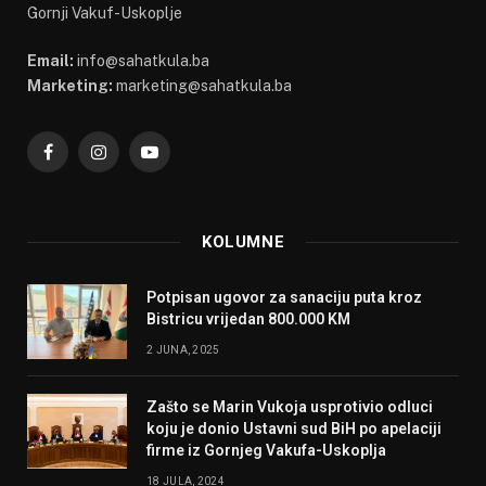
Gornji Vakuf-Uskoplje
Email:
info@sahatkula.ba
Marketing:
marketing@sahatkula.ba
Facebook
Instagram
YouTube
KOLUMNE
Potpisan ugovor za sanaciju puta kroz
Bistricu vrijedan 800.000 KM
2 JUNA, 2025
Zašto se Marin Vukoja usprotivio odluci
koju je donio Ustavni sud BiH po apelaciji
firme iz Gornjeg Vakufa-Uskoplja
18 JULA, 2024