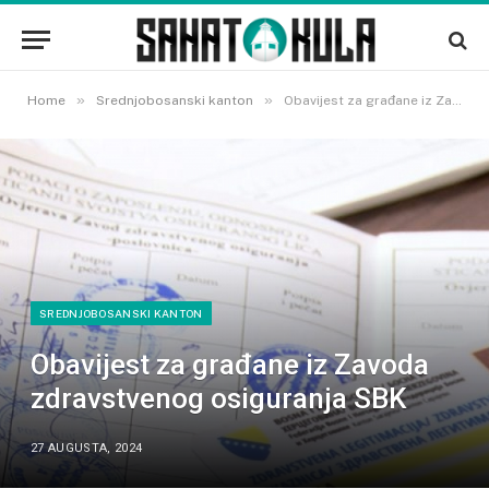
»
»
Home
Srednjobosanski kanton
Obavijest za građane iz Zavoda zdravstvenog osiguranja SBK
SREDNJOBOSANSKI KANTON
Obavijest za građane iz Zavoda
zdravstvenog osiguranja SBK
27 AUGUSTA, 2024