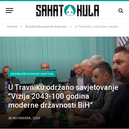
»
»
Home
Srednjobosanski kanton
U Travniku održano savjetovanje “Vizija 2043-100 godina moderne državnosti BiH”
SREDNJOBOSANSKI KANTON
U Travniku održano savjetovanje
“Vizija 2043-100 godina
moderne državnosti BiH”
28 NOVEMBRA, 2024