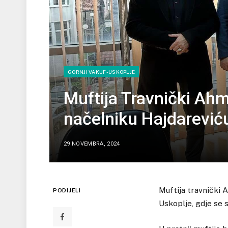
GORNJI VAKUF-USKOPLJE
Muftija Travnički Ahm
načelniku Hajdarević
29 NOVEMBRA, 2024
Muftija travnički 
PODIJELI
Uskoplje, gdje se