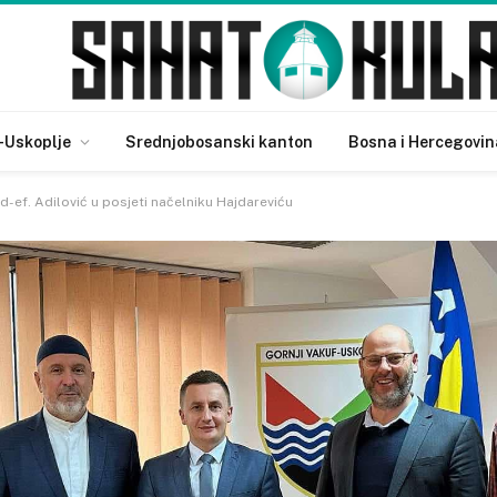
-Uskoplje
Srednjobosanski kanton
Bosna i Hercegovin
d-ef. Adilović u posjeti načelniku Hajdareviću