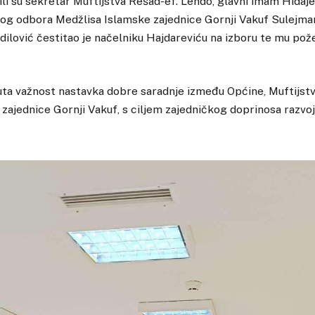
ili su sekretar Muftijstva Rešad-ef. Lendo, glavni imam Hidaje
nog odbora Medžlisa Islamske zajednice Gornji Vakuf Sulejm
Adilović čestitao je načelniku Hajdareviću na izboru te mu pož
ta važnost nastavka dobre saradnje između Općine, Muftijstv
zajednice Gornji Vakuf, s ciljem zajedničkog doprinosa razvoj