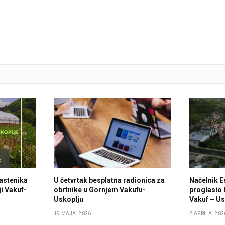
lastenika
U četvrtak besplatna radionica za
Načelnik E
i Vakuf-
obrtnike u Gornjem Vakufu-
proglasio 
Uskoplju
Vakuf – Us
19 MAJA, 2026
2 APRILA, 202