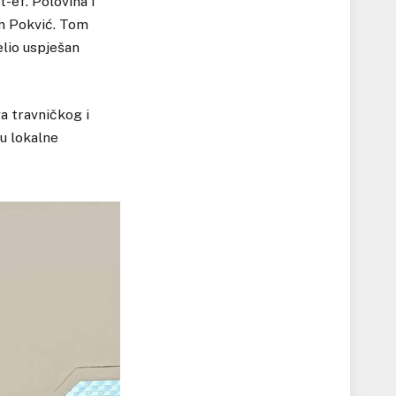
t-ef. Polovina i
an Pokvić. Tom
elio uspješan
a travničkog i
u lokalne