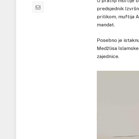
U pratnji muftije b
predsjednik Izvrš
prilikom, muftija 
mandat.
Posebno je istaknu
Medžlisa Islamske 
zajednice.