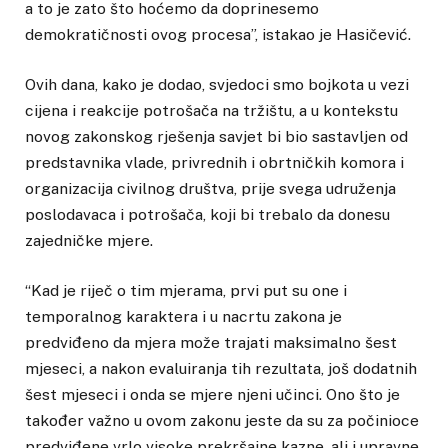
a to je zato što hoćemo da doprinesemo
demokratičnosti ovog procesa”, istakao je Hasičević.
Ovih dana, kako je dodao, svjedoci smo bojkota u vezi
cijena i reakcije potrošača na tržištu, a u kontekstu
novog zakonskog rješenja savjet bi bio sastavljen od
predstavnika vlade, privrednih i obrtničkih komora i
organizacija civilnog društva, prije svega udruženja
poslodavaca i potrošača, koji bi trebalo da donesu
zajedničke mjere.
“Kad je riječ o tim mjerama, prvi put su one i
temporalnog karaktera i u nacrtu zakona je
predviđeno da mjera može trajati maksimalno šest
mjeseci, a nakon evaluiranja tih rezultata, još dodatnih
šest mjeseci i onda se mjere njeni učinci. Ono što je
također važno u ovom zakonu jeste da su za počinioce
predviđene vrlo visoke prekršajne kazne, ali i upravne