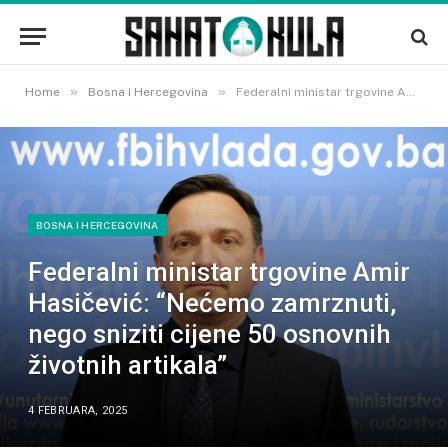
»
»
Home
Bosna i Hercegovina
Federalni ministar trgovine Amir Hasičević: “Nećemo zamrznuti, nego sniziti cijene 50 osnovnih životnih artikala”
BOSNA I HERCEGOVINA
Federalni ministar trgovine Amir
Hasičević: “Nećemo zamrznuti,
nego sniziti cijene 50 osnovnih
životnih artikala”
4 FEBRUARA, 2025