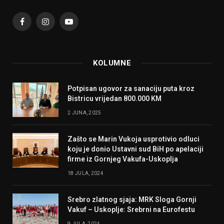
Facebook
Instagram
YouTube
KOLUMNE
Potpisan ugovor za sanaciju puta kroz
Bistricu vrijedan 800.000 KM
2 JUNA, 2025
Zašto se Marin Vukoja usprotivio odluci
koju je donio Ustavni sud BiH po apelaciji
firme iz Gornjeg Vakufa-Uskoplja
18 JULA, 2024
Srebro zlatnog sjaja: MRK Sloga Gornji
Vakuf – Uskoplje: Srebrni na Eurofestu
9 JULA, 2024