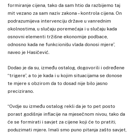
formiranje cijena,
tako da sam htio da razbijemo taj
mit vezano za sam naziv zakona – kontrola cijena. On
podrazumijeva intervenciju države u vanrednim
okolnostima, u slučaju poremećaja i u slučaju kada
osnovni elementi tržišne ekonomije podbace,
odnosno kada ne funkcionišu vlada donosi mjere”,
naveo je Hasičević.
Dodao je da su, između ostalog, dogovorili i određene
“trigere”, a to je kada i u kojim situacijama se donose
te mjere s obzirom da to dosad nije bilo jasno
precizirano.
“Ovdje su između ostalog rekli da je to pet posto
porast godišnje inflacije na mjesečnom nivou,
tako da
će se formirati i savjet za cijene koji će to pratiti,
poduzimati mjere. Imali smo puno pitanja zašto savjet,