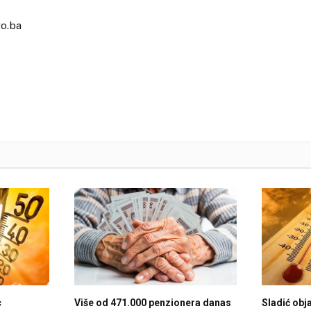
vo.ba
c
Više od 471.000 penzionera danas
Sladić obja