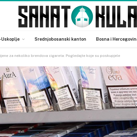
-Uskoplje
Srednjobosanski kanton
Bosna i Hercegovin
ijene za nekoliko brendova cigareta: Pogledajte koje su poskupjele