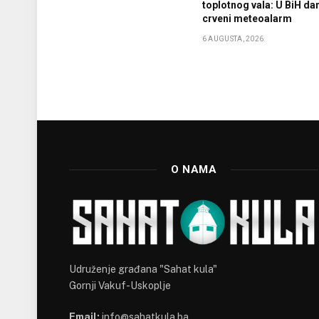
toplotnog vala: U BiH da
crveni meteoalarm
6 AUGUSTA, 2026
O NAMA
Udruženje građana "Sahat kula"
Gornji Vakuf-Uskoplje
Email:
info@sahatkula.ba