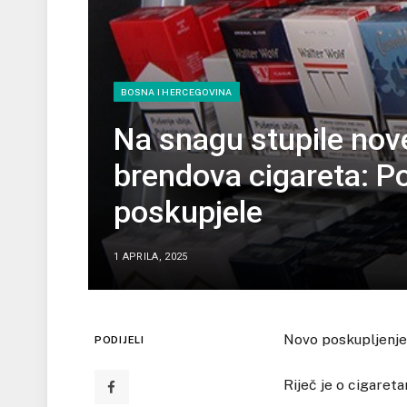
BOSNA I HERCEGOVINA
Na snagu stupile nove
brendova cigareta: Po
poskupjele
1 APRILA, 2025
Novo poskupljenje 
PODIJELI
Riječ je o cigareta