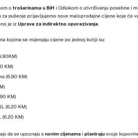
onom o
trošarinama u BiH
i Odlukom o utvrđivanju posebne i m
 za pušenje prijavljujemo nove maloprodajne cijene koje će važ
eno je iz
Uprave za indirektno oporezivanje
.
a kojima se mijenjaju cijene po jednoj kutiji su:
(6.90KM)
90 KM)
ms (6.90 KM)
KM)
.90 KM)
SL (6.20 KM)
L (6.20 KM)
aju da se upoznaju s
novim cijenama
i
planiraju
svoje kupovine