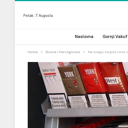
Petak, 7 Augusta
Naslovna
Gornji Vakuf
»
»
Home
Bosna i Hercegovina
Na snagu stupile nove c