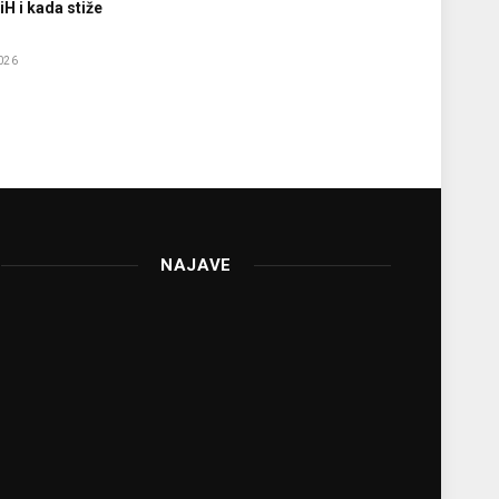
iH i kada stiže
e
026
NAJAVE