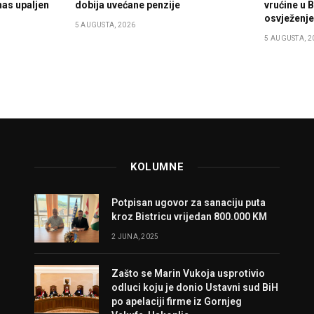
nas upaljen
dobija uvećane penzije
vrućine u B
osvježenj
5 AUGUSTA, 2026
5 AUGUSTA, 2
KOLUMNE
Potpisan ugovor za sanaciju puta
kroz Bistricu vrijedan 800.000 KM
2 JUNA, 2025
Zašto se Marin Vukoja usprotivio
odluci koju je donio Ustavni sud BiH
po apelaciji firme iz Gornjeg