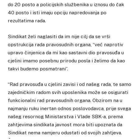
do 20 posto a policijskih službenika u iznosu do čak
40 posto i isti imaju opciju napredovanja po
rezultatima rada.
Sindikat želi naglasiti da im nije cilj da se vrši
opstrukcija rada pravosudnih organa, “već naprotiv
upravo činjenica da mi kao sastavni dio pravosuđa u
cjelini imamo posebnu prirodu posla i želimo da kao
takvi budemo posmatrani”.
“Rad pravosuđa u cjelini zavisi i od našeg rada, te samo
zajedničkim radom svih uposlenika može se osigurati
funkcionalni rad pravosudnih organa. Obzirom na u
najmanju ruku inertan odnos poslovodavca, prije svega
našeg resornog Ministarstva i Vlade SBK-a, prema
zahtjevima sindikata javnost mora biti upoznata da
Sindikat nema namjeru odustati od svojih zahtjeva.