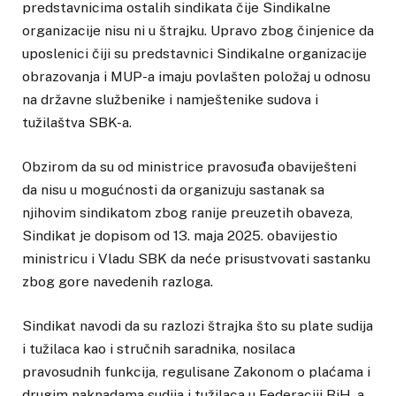
predstavnicima ostalih sindikata čije Sindikalne
organizacije nisu ni u štrajku. Upravo zbog činjenice da
uposlenici čiji su predstavnici Sindikalne organizacije
obrazovanja i MUP-a imaju povlašten položaj u odnosu
na državne službenike i namještenike sudova i
tužilaštva SBK-a.
Obzirom da su od ministrice pravosuđa obaviješteni
da nisu u mogućnosti da organizuju sastanak sa
njihovim sindikatom zbog ranije preuzetih obaveza,
Sindikat je dopisom od 13. maja 2025. obavijestio
ministricu i Vladu SBK da neće prisustvovati sastanku
zbog gore navedenih razloga.
Sindikat navodi da su razlozi štrajka što su plate sudija
i tužilaca kao i stručnih saradnika, nosilaca
pravosudnih funkcija, regulisane Zakonom o plaćama i
drugim naknadama sudija i tužilaca u Federaciji BiH, a