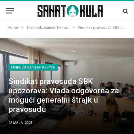
»
»
Home
Srednjobosanski kanton
Sindikat pravosuđa SBK upozorava: Vlada odgovorna za mogući generalni štrajk u pravosuđu
SREDNJOBOSANSKI KANTON
Sindikat pravosuđa SBK
upozorava: Vlada odgovorna za
mogući generalni štrajk u
pravosuđu
22 MAJA, 2025