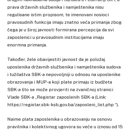
prava državnih službenika i namještenika nisu
regulisane istim propisom, te imenovani nosioci
pravosudnih funkcija imaju znatno veća primanja zbog
čega je u široj javnosti formirana percepcija da svi
zaposlenici u pravosudnim institucijama imaju
enormna primanja.
Također, žele obavijestiti javnost da je položaj
uposlenika državnih službenika i namještenika sudova
i tužilaštva SBK-a nepovoljniji u odnosu na uposlenike
obrazovanja i MUP-a koji plate primaju iz budžeta
SBK-a što se može provjeriti na zvaničnoj stranici
Vlade SBK-a „Registar zaposlenih SBK-a (Link:
https://registar.sbk-ksb.gov.ba/zaposleni_list.php “).
Naime plata zaposlenika u obrazovanju na osnovu
pravilnika i kolektivnog ugovora su veće u iznosu od 15