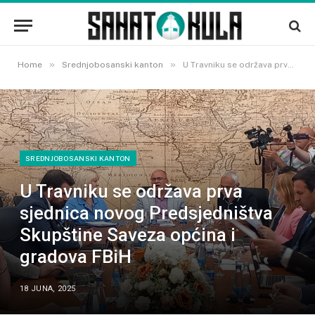
»
»
Home
Srednjobosanski kanton
U Travniku se održava prva sjednica novog Predsjedništva Skupštine Saveza općina i gradova FBiH
SREDNJOBOSANSKI KANTON
U Travniku se održava prva
sjednica novog Predsjedništva
Skupštine Saveza općina i
gradova FBiH
18 JUNA, 2025