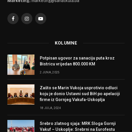
Marketing:
marketing@sahatkula.ba
Facebook
Instagram
YouTube
KOLUMNE
Potpisan ugovor za sanaciju puta kroz
Bistricu vrijedan 800.000 KM
2 JUNA, 2025
Zašto se Marin Vukoja usprotivio odluci
koju je donio Ustavni sud BiH po apelaciji
firme iz Gornjeg Vakufa-Uskoplja
18 JULA, 2024
Srebro zlatnog sjaja: MRK Sloga Gornji
Vakuf – Uskoplje: Srebrni na Eurofestu