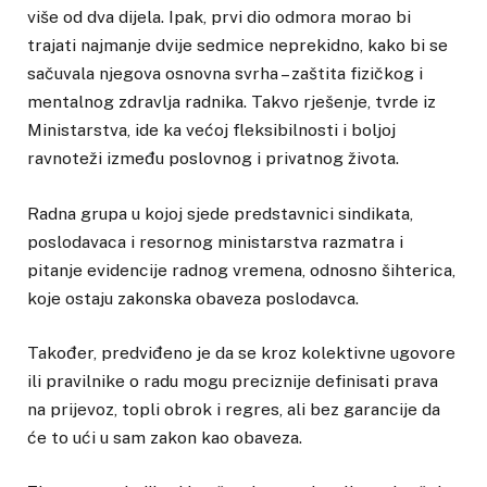
više od dva dijela. Ipak, prvi dio odmora morao bi
trajati najmanje dvije sedmice neprekidno, kako bi se
sačuvala njegova osnovna svrha – zaštita fizičkog i
mentalnog zdravlja radnika. Takvo rješenje, tvrde iz
Ministarstva, ide ka većoj fleksibilnosti i boljoj
ravnoteži između poslovnog i privatnog života.
Radna grupa u kojoj sjede predstavnici sindikata,
poslodavaca i resornog ministarstva razmatra i
pitanje evidencije radnog vremena, odnosno šihterica,
koje ostaju zakonska obaveza poslodavca.
Također, predviđeno je da se kroz kolektivne ugovore
ili pravilnike o radu mogu preciznije definisati prava
na prijevoz, topli obrok i regres, ali bez garancije da
će to ući u sam zakon kao obaveza.