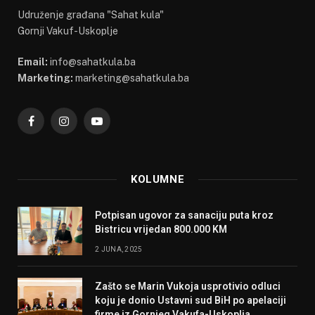
Udruženje građana "Sahat kula"
Gornji Vakuf-Uskoplje
Email:
info@sahatkula.ba
Marketing:
marketing@sahatkula.ba
Facebook
Instagram
YouTube
KOLUMNE
Potpisan ugovor za sanaciju puta kroz
Bistricu vrijedan 800.000 KM
2 JUNA, 2025
Zašto se Marin Vukoja usprotivio odluci
koju je donio Ustavni sud BiH po apelaciji
firme iz Gornjeg Vakufa-Uskoplja