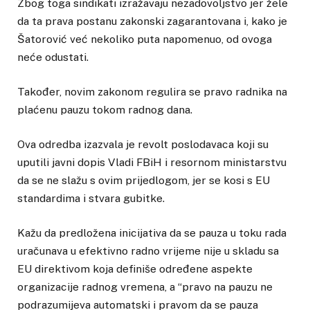
Zbog toga sindikati izražavaju nezadovoljstvo jer žele
da ta prava postanu zakonski zagarantovana i, kako je
Šatorović već nekoliko puta napomenuo, od ovoga
neće odustati.
Također, novim zakonom regulira se pravo radnika na
plaćenu pauzu tokom radnog dana.
Ova odredba izazvala je revolt poslodavaca koji su
uputili javni dopis Vladi FBiH i resornom ministarstvu
da se ne slažu s ovim prijedlogom, jer se kosi s EU
standardima i stvara gubitke.
Kažu da predložena inicijativa da se pauza u toku rada
uračunava u efektivno radno vrijeme nije u skladu sa
EU direktivom koja definiše određene aspekte
organizacije radnog vremena, a “pravo na pauzu ne
podrazumijeva automatski i pravom da se pauza