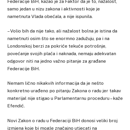
Federacije BiH, kazao je za Faktor da je to, nažalost,
samo jedan u nizu zakona i aktivnosti koje je
nametnuta Vlada obećala, a nije ispunila.
– Volio bih da nije tako, ali nažalost bolna je istina da
nametnuti osim što se enormno zadužuju, pa i na
Londonskoj berzi za pokriće tekuće potrošnje,
povećanje svojih plaća i naknada, nemaju adekvatan
odgovor niti na jedno važno pitanje za građane
Federacije BiH.
Nemam lično nikakvih informacija da je nešto
konkretno urađeno po pitanju Zakona o radu jer takav
materijal nije stigao u Parlamentarnu proceduru – kaže
Efendić.
Novi Zakon o radu u Federaciji BiH donosi veliki broj
izmjena koje bi mogle značajno utjecati na