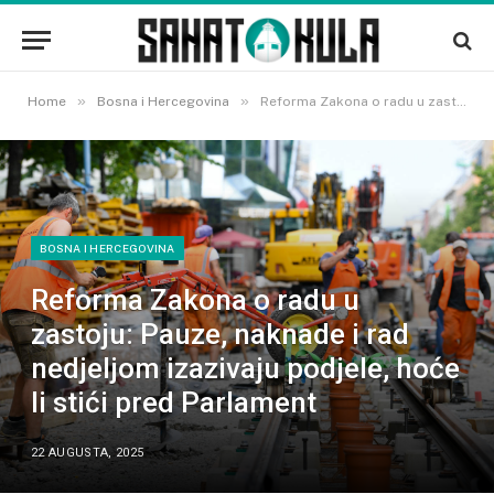
»
»
Home
Bosna i Hercegovina
Reforma Zakona o radu u zastoju: Pauze, naknade i rad nedjeljom izazivaju podjele, hoće li stići pred Parlament
BOSNA I HERCEGOVINA
Reforma Zakona o radu u
zastoju: Pauze, naknade i rad
nedjeljom izazivaju podjele, hoće
li stići pred Parlament
22 AUGUSTA, 2025