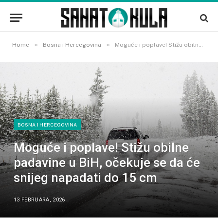
»
»
Home
Bosna i Hercegovina
Moguće i poplave! Stižu obilne padavine u BiH, očekuje se da će snijeg napadati do 15 cm
BOSNA I HERCEGOVINA
Moguće i poplave! Stižu obilne
padavine u BiH, očekuje se da će
snijeg napadati do 15 cm
13 FEBRUARA, 2026