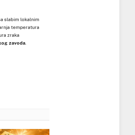
a slabim lokalnim
tarnja temperatura
ura zraka
kog zavoda
.