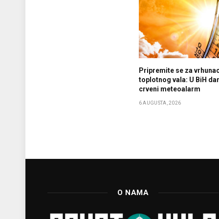
Pripremite se za vrhuna
toplotnog vala: U BiH da
crveni meteoalarm
6 AUGUSTA, 2026
O NAMA