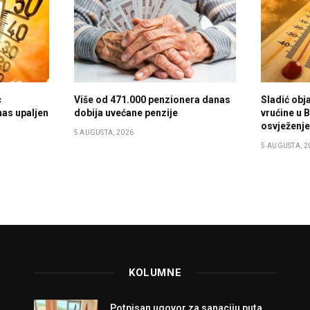
c
Više od 471.000 penzionera danas
Sladić obja
nas upaljen
dobija uvećane penzije
vrućine u B
osvježenj
5 AUGUSTA, 2026
5 AUGUSTA, 2
KOLUMNE
Potpisan ugovor za sanaciju puta