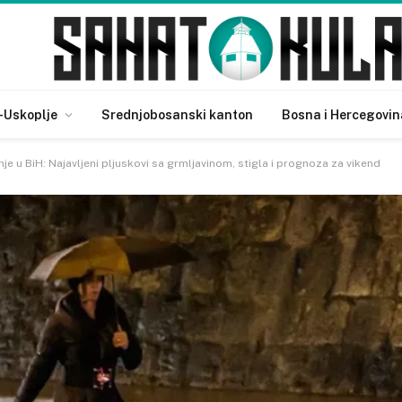
-Uskoplje
Srednjobosanski kanton
Bosna i Hercegovin
e u BiH: Najavljeni pljuskovi sa grmljavinom, stigla i prognoza za vikend