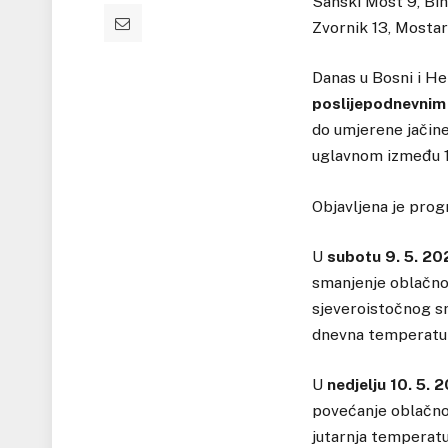
Sanski Most 9, Biha
Zvornik 13, Mostar 
Danas u Bosni i H
poslijepodnevnim 
do umjerene jačine
uglavnom između 1
Objavljena je prog
U
subotu 9. 5. 20
smanjenje oblačnost
sjeveroistočnog sm
dnevna temperatur
U
nedjelju 10. 5. 
povećanje oblačnost
jutarnja temperatu