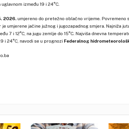
 uglavnom između 19 i 24°C.
5. 2026.
umjereno do pretežno oblačno vrijeme. Povremeno s
r je umjerene jačine južnog i jugozapadnog smjera. Najniža ju
đu 7 i 12°C, na jugu zemlje do 15°C. Najviša dnevna temperat
9 i 24°C, navodi se u prognozi
Federalnog hidrometeorološ
vo.ba