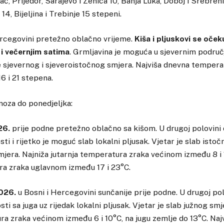
ć, Prijedor, Sarajevo i Zenica 10, Banja Luka, Doboj i Srebrenic
14, Bijeljina i Trebinje 15 stepeni.
ercegovini pretežno oblačno vrijeme.
Kiša i pljuskovi se oček
i večernjim satima
. Grmljavina je moguća u sjevernim područj
 sjevernog i sjeveroistočnog smjera. Najviša dnevna tempera
6 i 21 stepena.
noza do ponedjeljka:
26.
prije podne pretežno oblačno sa kišom. U drugoj polovini
i i rijetko je moguć slab lokalni pljusak. Vjetar je slab istoč
jera. Najniža jutarnja temperatura zraka većinom između 8 i 
a zraka uglavnom između 17 i 23°C.
2026.
u Bosni i Hercegovini sunčanije prije podne. U drugoj po
i sa juga uz rijedak lokalni pljusak. Vjetar je slab južnog smj
ra zraka većinom između 6 i 10°C, na jugu zemlje do 13°C. Naj