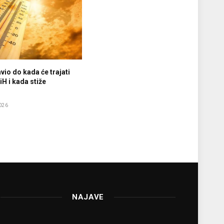
vio do kada će trajati
iH i kada stiže
e
026
NAJAVE