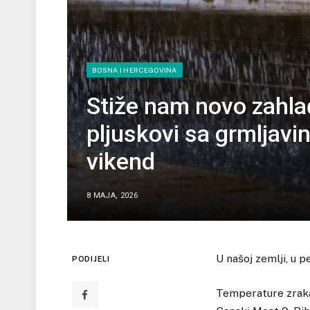
BOSNA I HERCEGOVINA
Stiže nam novo zahlađ
pljuskovi sa grmljavi
vikend
8 MAJA, 2026
U našoj zemlji, u p
PODIJELI
Temperature zraka u