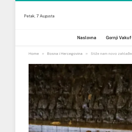
Petak, 7 Augusta
Naslovna
Gornji Vakuf
»
»
Home
Bosna i Hercegovina
Stiže nam novo zahlađenj