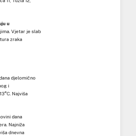
a 11, Tuzla 12,
uju u
ima. Vjetar je slab
tura zraka
 dana djelomično
nog i
13°C. Najviša
lovini dana
era. Najniža
viša dnevna