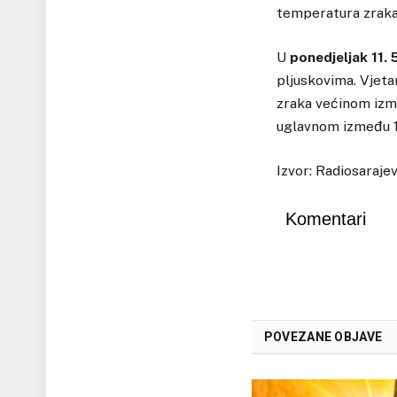
temperatura zraka
U
ponedjeljak 11. 
pljuskovima. Vjeta
zraka većinom izme
uglavnom između 1
Izvor: Radiosaraje
Komentari
POVEZANE OBJAVE