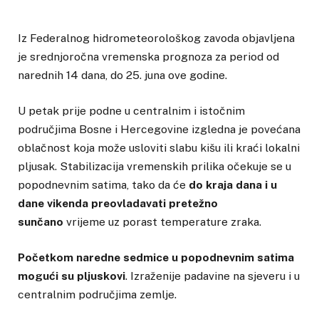
Iz Federalnog hidrometeorološkog zavoda objavljena
je srednjoročna vremenska prognoza za period od
narednih 14 dana, do 25. juna ove godine.
U petak prije podne u centralnim i istočnim
područjima Bosne i Hercegovine izgledna je povećana
oblačnost koja može usloviti slabu kišu ili kraći lokalni
pljusak. Stabilizacija vremenskih prilika očekuje se u
popodnevnim satima, tako da će
do kraja dana i u
dane vikenda preovladavati pretežno
sunčano
vrijeme uz porast temperature zraka.
Početkom naredne sedmice u popodnevnim satima
mogući su pljuskovi
. Izraženije padavine na sjeveru i u
centralnim područjima zemlje.