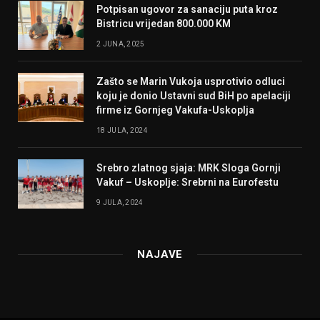
Potpisan ugovor za sanaciju puta kroz
Bistricu vrijedan 800.000 KM
2 JUNA, 2025
Zašto se Marin Vukoja usprotivio odluci
koju je donio Ustavni sud BiH po apelaciji
firme iz Gornjeg Vakufa-Uskoplja
18 JULA, 2024
Srebro zlatnog sjaja: MRK Sloga Gornji
Vakuf – Uskoplje: Srebrni na Eurofestu
9 JULA, 2024
NAJAVE