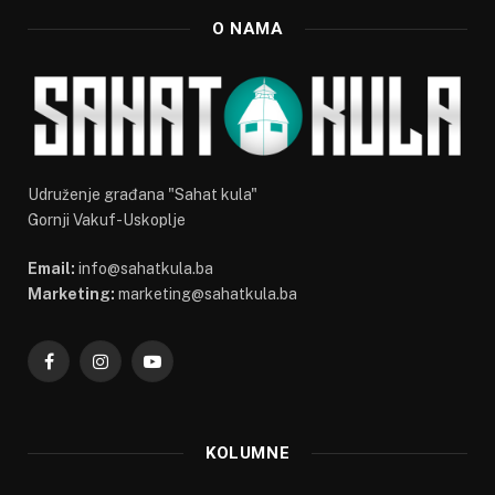
O NAMA
Udruženje građana "Sahat kula"
Gornji Vakuf-Uskoplje
Email:
info@sahatkula.ba
Marketing:
marketing@sahatkula.ba
Facebook
Instagram
YouTube
KOLUMNE