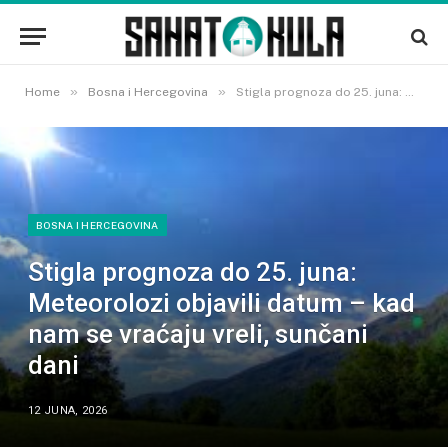
»
»
Home
Bosna i Hercegovina
Stigla prognoza do 25. juna: Meteorolozi objavili datum – kad nam se vraćaju vreli, sunčani dani
BOSNA I HERCEGOVINA
Stigla prognoza do 25. juna:
Meteorolozi objavili datum – kad
nam se vraćaju vreli, sunčani
dani
12 JUNA, 2026