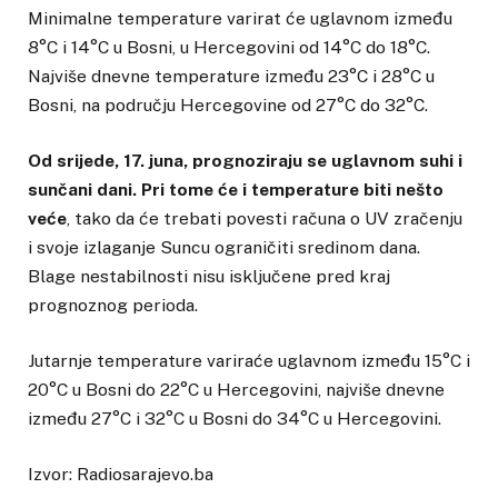
Minimalne temperature varirat će uglavnom između
8°C i 14°C u Bosni, u Hercegovini od 14°C do 18°C.
Najviše dnevne temperature između 23°C i 28°C u
Bosni, na području Hercegovine od 27°C do 32°C.
Od srijede, 17. juna, prognoziraju se uglavnom suhi i
sunčani dani. Pri tome će i temperature biti nešto
veće
, tako da će trebati povesti računa o UV zračenju
i svoje izlaganje Suncu ograničiti sredinom dana.
Blage nestabilnosti nisu isključene pred kraj
prognoznog perioda.
Jutarnje temperature variraće uglavnom između 15°C i
20°C u Bosni do 22°C u Hercegovini, najviše dnevne
između 27°C i 32°C u Bosni do 34°C u Hercegovini.
Izvor: Radiosarajevo.ba