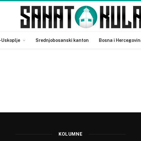
-Uskoplje
Srednjobosanski kanton
Bosna i Hercegovin
KOLUMNE