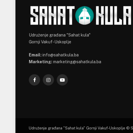
Udruženje građana "Sahat kula"
Gornji Vakuf-Uskoplje
Email:
info@sahatkula.ba
Marketing:
marketing@sahatkula.ba
Facebook
Instagram
YouTube
Udruženje građana "Sahat kula" Gornji Vakuf-Uskoplje © 