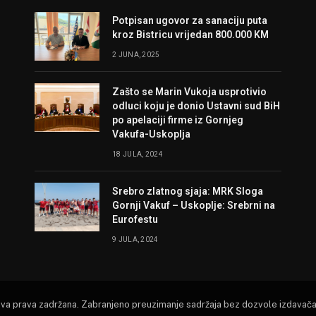
Potpisan ugovor za sanaciju puta
kroz Bistricu vrijedan 800.000 KM
2 JUNA, 2025
Zašto se Marin Vukoja usprotivio
odluci koju je donio Ustavni sud BiH
po apelaciji firme iz Gornjeg
Vakufa-Uskoplja
18 JULA, 2024
Srebro zlatnog sjaja: MRK Sloga
Gornji Vakuf – Uskoplje: Srebrni na
Eurofestu
9 JULA, 2024
Sva prava zadržana. Zabranjeno preuzimanje sadržaja bez dozvole izdavača