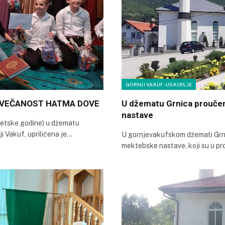
GORNJI VAKUF-USKOPLJE
A SVEČANOST HATMA DOVE
U džematu Grnica prouče
nastave
retske godine) u džematu
i Vakuf, upriličena je…
U gornjevakufskom džemati Grni
mektebske nastave, koji su u pr