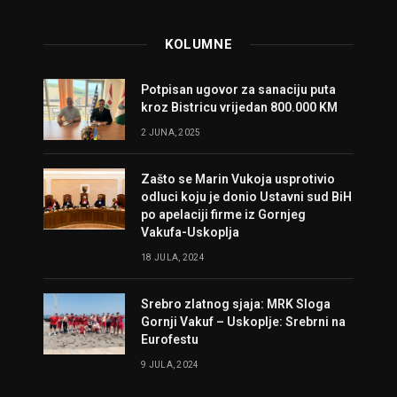
KOLUMNE
Potpisan ugovor za sanaciju puta
kroz Bistricu vrijedan 800.000 KM
2 JUNA, 2025
Zašto se Marin Vukoja usprotivio
odluci koju je donio Ustavni sud BiH
po apelaciji firme iz Gornjeg
Vakufa-Uskoplja
18 JULA, 2024
Srebro zlatnog sjaja: MRK Sloga
Gornji Vakuf – Uskoplje: Srebrni na
Eurofestu
9 JULA, 2024