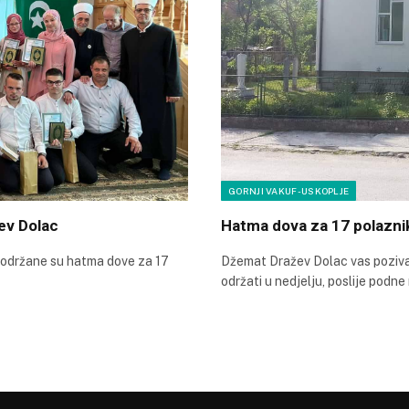
GORNJI VAKUF-USKOPLJE
ev Dolac
Hatma dova za 17 polazni
 održane su hatma dove za 17
Džemat Dražev Dolac vas poziva
održati u nedjelju, poslije pod