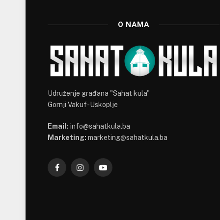
O NAMA
Udruženje građana "Sahat kula"
Gornji Vakuf-Uskoplje
Email:
info@sahatkula.ba
Marketing:
marketing@sahatkula.ba
Facebook
Instagram
YouTube