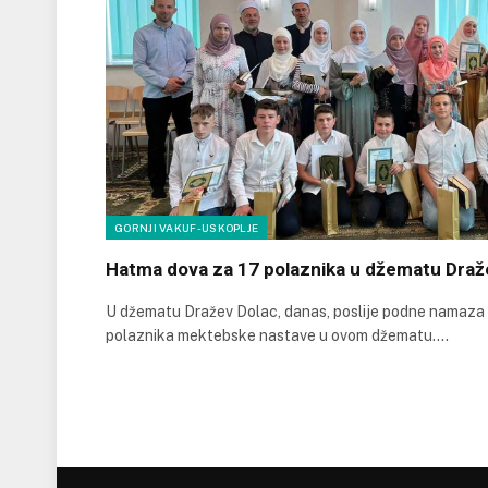
GORNJI VAKUF-USKOPLJE
Hatma dova za 17 polaznika u džematu Draž
U džematu Dražev Dolac, danas, poslije podne namaza
polaznika mektebske nastave u ovom džematu.…