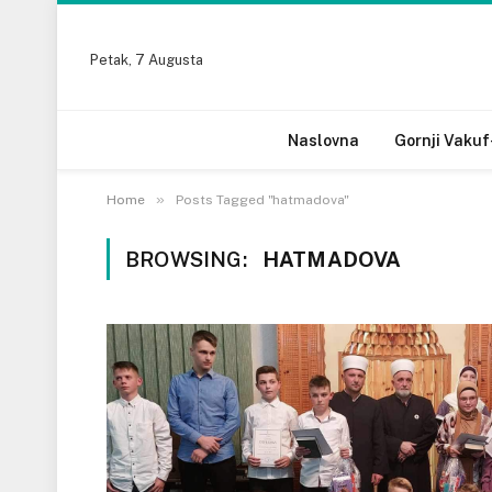
Petak, 7 Augusta
Naslovna
Gornji Vakuf
»
Home
Posts Tagged "hatmadova"
BROWSING:
HATMADOVA