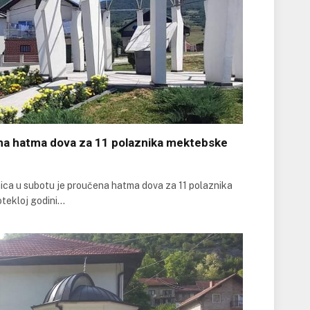
na hatma dova za 11 polaznika mektebske
ca u subotu je proučena hatma dova za 11 polaznika
otekloj godini…