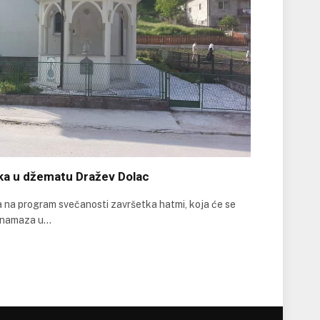
ka u džematu Dražev Dolac
 na program svečanosti završetka hatmi, koja će se
ne namaza u…