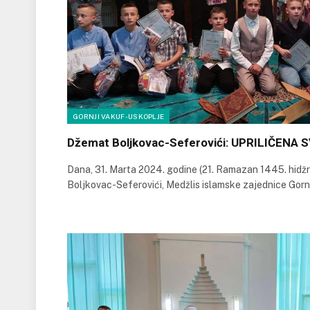
GORNJI VAKUF-USKOPLJE
Džemat Boljkovac-Seferovići: UPRILIČEN
Dana, 31. Marta 2024. godine (21. Ramazan 1445. hidž
Boljkovac-Seferovići, Medžlis islamske zajednice Gornj