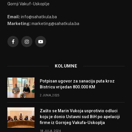
Gornji Vakuf-Uskoplje
Email:
info@sahatkula.ba
Marketing:
marketing@sahatkula.ba
Facebook
Instagram
YouTube
KOLUMNE
Potpisan ugovor za sanaciju puta kroz
Bistricu vrijedan 800.000 KM
2 JUNA, 2025
Zašto se Marin Vukoja usprotivio odluci
koju je donio Ustavni sud BiH po apelaciji
firme iz Gornjeg Vakufa-Uskoplja
18 JULA, 2024