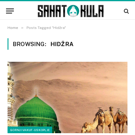
»
Home
Posts Tagged "Hidžra"
BROWSING:
HIDŽRA
GORNJI VAKUF-USKOPLJE