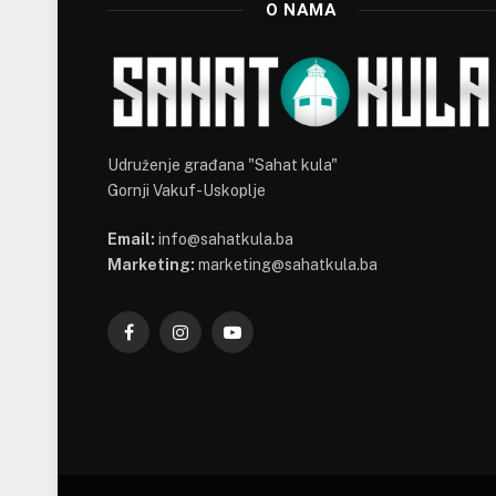
O NAMA
Udruženje građana "Sahat kula"
Gornji Vakuf-Uskoplje
Email:
info@sahatkula.ba
Marketing:
marketing@sahatkula.ba
Facebook
Instagram
YouTube