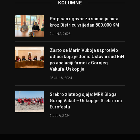
KOLUMNE
Potpisan ugovor za sanaciju puta
kroz Bistricu vrijedan 800.000 KM
2 JUNA, 2025
Zašto se Marin Vukoja usprotivio
odluci koju je donio Ustavni sud BiH
po apelaciji firme iz Gornjeg
Vakufa-Uskoplja
18 JULA, 2024
Srebro zlatnog sjaja: MRK Sloga
Gornji Vakuf – Uskoplje: Srebrni na
Eurofestu
9 JULA, 2024