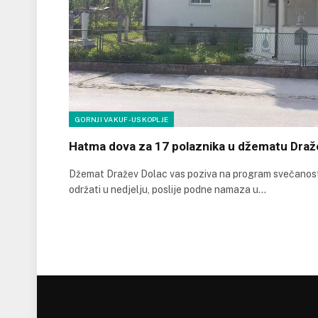
GORNJI VAKUF-USKOPLJE
Hatma dova za 17 polaznika u džematu Draž
Džemat Dražev Dolac vas poziva na program svečanosti
održati u nedjelju, poslije podne namaza u…