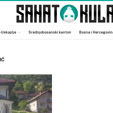
-Uskoplje
Srednjobosanski kanton
Bosna i Hercegovin
IĆ