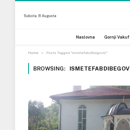
Subota, 8 Augusta
Naslovna
Gornji Vakuf
»
Home
Posts Tagged "ismetefabdibegović"
BROWSING:
ISMETEFABDIBEGOV