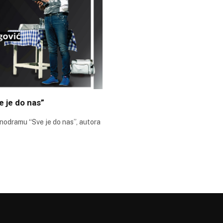
e je do nas”
onodramu “Sve je do nas”, autora