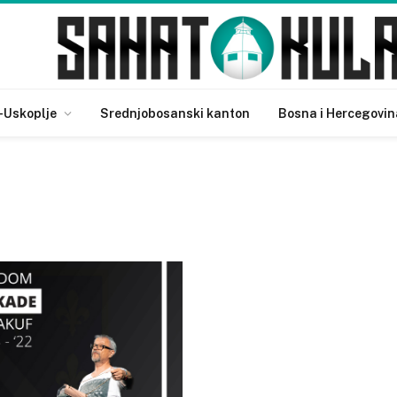
-Uskoplje
Srednjobosanski kanton
Bosna i Hercegovin