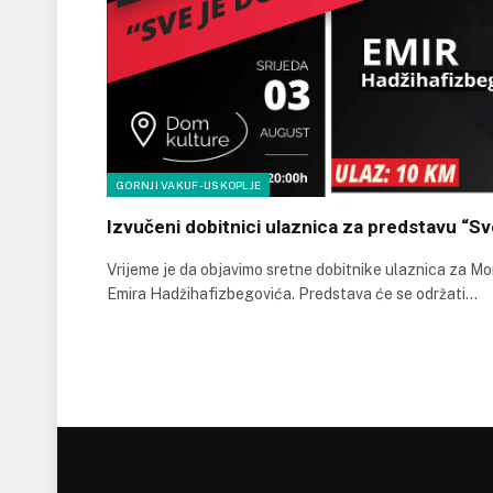
GORNJI VAKUF-USKOPLJE
Izvučeni dobitnici ulaznica za predstavu “Sv
Vrijeme je da objavimo sretne dobitnike ulaznica za M
Emira Hadžihafizbegovića. Predstava će se održati…