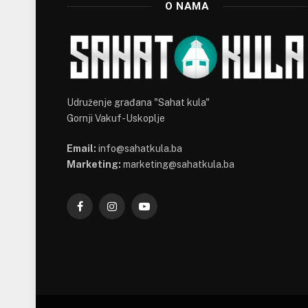
O NAMA
Udruženje građana "Sahat kula"
Gornji Vakuf-Uskoplje
Email:
info@sahatkula.ba
Marketing:
marketing@sahatkula.ba
Facebook
Instagram
YouTube