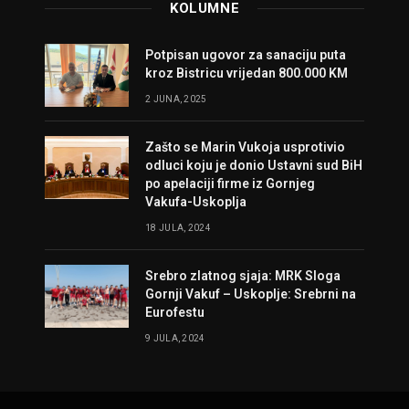
KOLUMNE
Potpisan ugovor za sanaciju puta
kroz Bistricu vrijedan 800.000 KM
2 JUNA, 2025
Zašto se Marin Vukoja usprotivio
odluci koju je donio Ustavni sud BiH
po apelaciji firme iz Gornjeg
Vakufa-Uskoplja
18 JULA, 2024
Srebro zlatnog sjaja: MRK Sloga
Gornji Vakuf – Uskoplje: Srebrni na
Eurofestu
9 JULA, 2024