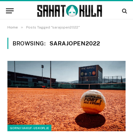
»
Home
Posts Tagged "sarajopen2022"
BROWSING:
SARAJOPEN2022
GORNJI VAKUF-USKOPLJE