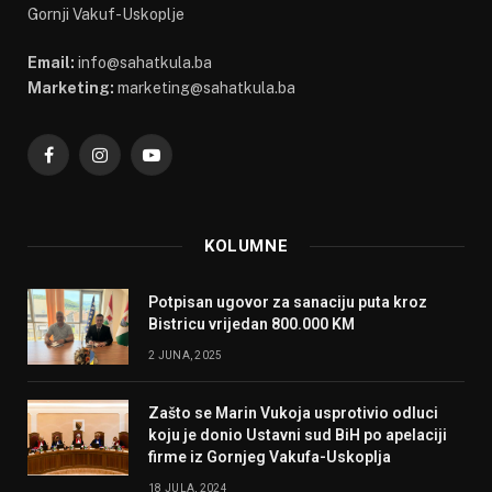
Gornji Vakuf-Uskoplje
Email:
info@sahatkula.ba
Marketing:
marketing@sahatkula.ba
Facebook
Instagram
YouTube
KOLUMNE
Potpisan ugovor za sanaciju puta kroz
Bistricu vrijedan 800.000 KM
2 JUNA, 2025
Zašto se Marin Vukoja usprotivio odluci
koju je donio Ustavni sud BiH po apelaciji
firme iz Gornjeg Vakufa-Uskoplja
18 JULA, 2024