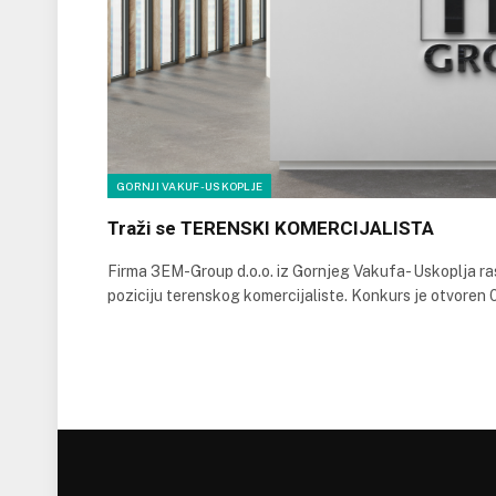
GORNJI VAKUF-USKOPLJE
Traži se TERENSKI KOMERCIJALISTA
Firma 3EM-Group d.o.o. iz Gornjeg Vakufa- Uskoplja ras
poziciju terenskog komercijaliste. Konkurs je otvoren 