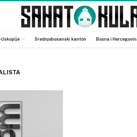
-Uskoplje
Srednjobosanski kanton
Bosna i Hercegovin
ALISTA