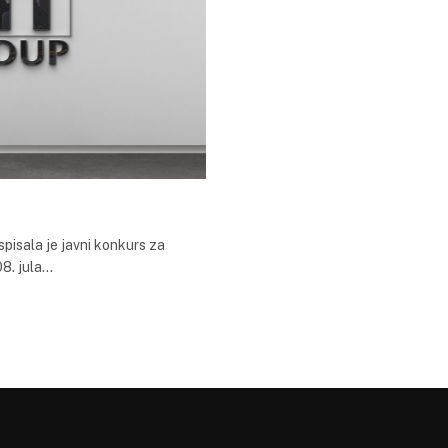
pisala je javni konkurs za
08. jula…