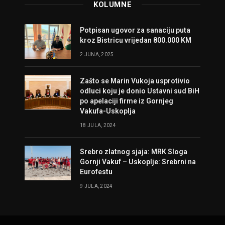
KOLUMNE
Potpisan ugovor za sanaciju puta
kroz Bistricu vrijedan 800.000 KM
2 JUNA, 2025
Zašto se Marin Vukoja usprotivio
odluci koju je donio Ustavni sud BiH
po apelaciji firme iz Gornjeg
Vakufa-Uskoplja
18 JULA, 2024
Srebro zlatnog sjaja: MRK Sloga
Gornji Vakuf – Uskoplje: Srebrni na
Eurofestu
9 JULA, 2024