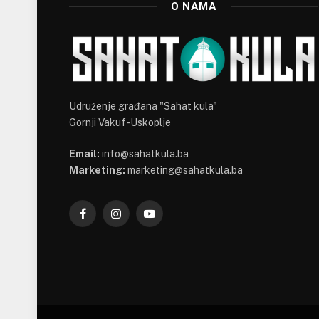
O NAMA
Udruženje građana "Sahat kula"
Gornji Vakuf-Uskoplje
Email:
info@sahatkula.ba
Marketing:
marketing@sahatkula.ba
Facebook
Instagram
YouTube