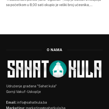
sa početkom u 8,00 sati okupio je veliki broj učesnika,…
O NAMA
Udruženje građana "Sahat kula"
Gornji Vakuf-Uskoplje
Email:
info@sahatkula.ba
Marketing:
marketing@sahatkula.ba