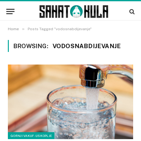
»
Home
Posts Tagged "vodosnabdijevanje"
BROWSING:
VODOSNABDIJEVANJE
GORNJI VAKUF-USKOPLJE