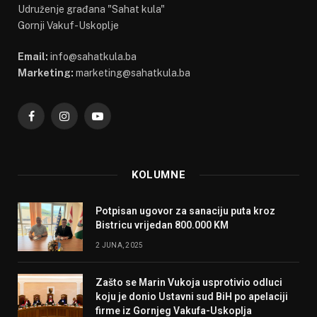
Udruženje građana "Sahat kula"
Gornji Vakuf-Uskoplje
Email:
info@sahatkula.ba
Marketing:
marketing@sahatkula.ba
Facebook
Instagram
YouTube
KOLUMNE
Potpisan ugovor za sanaciju puta kroz
Bistricu vrijedan 800.000 KM
2 JUNA, 2025
Zašto se Marin Vukoja usprotivio odluci
koju je donio Ustavni sud BiH po apelaciji
firme iz Gornjeg Vakufa-Uskoplja