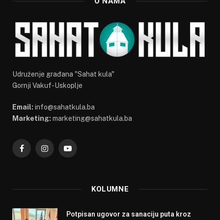
O NAMA
Udruženje građana "Sahat kula"
Gornji Vakuf-Uskoplje
Email:
info@sahatkula.ba
Marketing:
marketing@sahatkula.ba
Facebook
Instagram
YouTube
KOLUMNE
Potpisan ugovor za sanaciju puta kroz