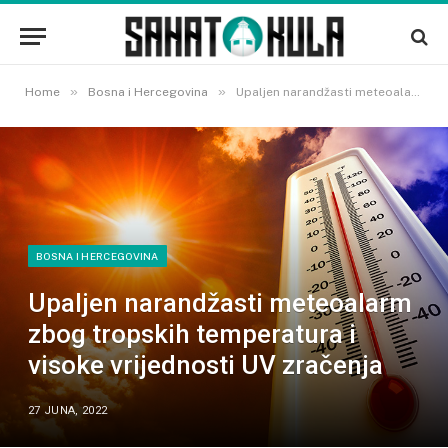
»
»
Home
Bosna i Hercegovina
Upaljen narandžasti meteoalarm zbog tropskih temperatura i visoke vrijednosti UV zračenja
BOSNA I HERCEGOVINA
Upaljen narandžasti meteoalarm
zbog tropskih temperatura i
visoke vrijednosti UV zračenja
27 JUNA, 2022