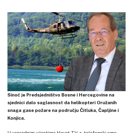
Sinoć je Predsjedništvo Bosne i Hercegovine na
sjednici dalo saglasnost da helikopteri Oružanih
snaga gase požare na području Čitluka, Čapljine i
Konjica.
U vanrednim vijestima Hayat TV-a, telefonski smo