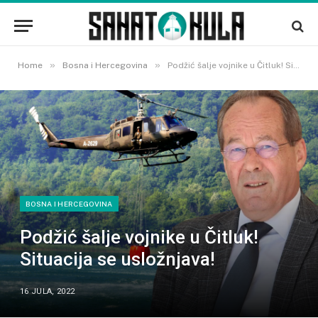
»
»
Home
Bosna i Hercegovina
Podžić šalje vojnike u Čitluk! Situacija se usložnjava!
BOSNA I HERCEGOVINA
Podžić šalje vojnike u Čitluk!
Situacija se usložnjava!
16 JULA, 2022