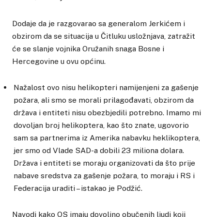
Dodaje da je razgovarao sa generalom Jerkićem i
obzirom da se situacija u Čitluku usložnjava, zatražit
će se slanje vojnika Oružanih snaga Bosne i
Hercegovine u ovu općinu.
Nažalost ovo nisu helikopteri namijenjeni za gašenje
požara, ali smo se morali prilagođavati, obzirom da
država i entiteti nisu obezbjedili potrebno. Imamo mi
dovoljan broj helikoptera, kao što znate, ugovorio
sam sa partnerima iz Amerika nabavku heklikoptera,
jer smo od Vlade SAD-a dobili 23 miliona dolara.
Država i entiteti se moraju organizovati da što prije
nabave sredstva za gašenje požara, to moraju i RS i
Federacija uraditi – istakao je Podžić.
Navodi kako OS imaju dovoljno obučenih ljudi koji