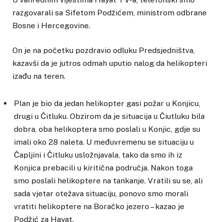
razgovarali sa Sifetom Podžićem, ministrom odbrane
Bosne i Hercegovine.
On je na početku pozdravio odluku Predsjedništva,
kazavši da je jutros odmah uputio nalog da helikopteri
izađu na teren.
Plan je bio da jedan helikopter gasi požar u Konjicu,
drugi u Čitluku. Obzirom da je situacija u Čiutluku bila
dobra, oba helikoptera smo poslali u Konjic, gdje su
imali oko 28 naleta. U međuvremenu se situaciju u
Čapljini i Čitluku usložnjavala, tako da smo ih iz
Konjica prebacili u kiritična područja. Nakon toga
smo poslali helikoptere na tankanje. Vratili su se, ali
sada vjetar otežava situaciju, ponovo smo morali
vratiti helikoptere na Boračko jezero – kazao je
Podžić za Hayat.