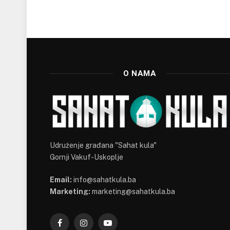
O NAMA
Udruženje građana "Sahat kula"
Gornji Vakuf-Uskoplje
Email:
info@sahatkula.ba
Marketing:
marketing@sahatkula.ba
Facebook
Instagram
YouTube