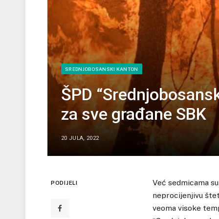
SREDNJOBOSANSKI KANTON
ŠPD “Srednjobosansk
za sve građane SBK
20 JULA, 2022
Već sedmicama su n
PODIJELI
neprocijenjivu šte
veoma visoke tempe