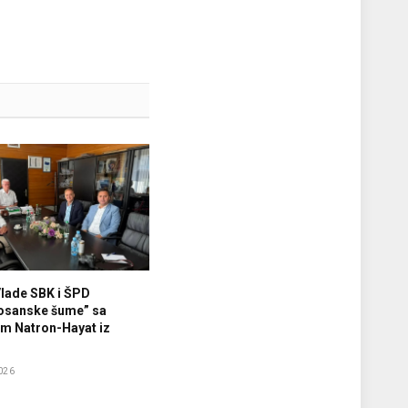
Vlade SBK i ŠPD
osanske šume” sa
m Natron-Hayat iz
026