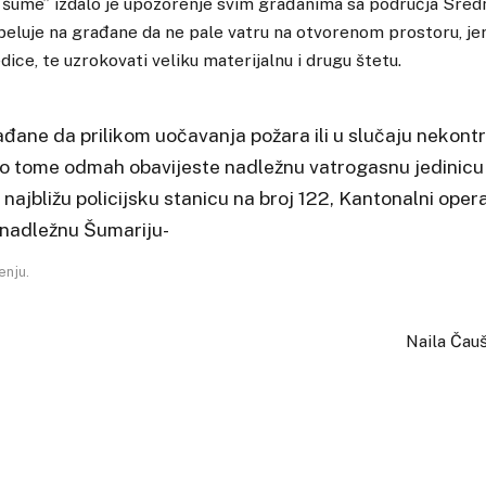
šume” izdalo je upozorenje svim građanima sa područja Sre
eluje na građane da ne pale vatru na otvorenom prostoru, jer
ice, te uzrokovati veliku materijalnu i drugu štetu.
đane da prilikom uočavanja požara ili u slučaju nekont
e o tome odmah obavijeste nadležnu vatrogasnu jedinicu
 najbližu policijsku stanicu na broj 122, Kantonalni oper
li nadležnu Šumariju-
enju.
Naila Čau