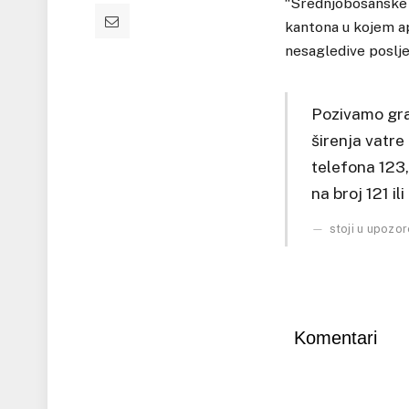
“Srednjobosanske 
kantona u kojem ap
nesagledive posljed
Pozivamo gra
širenja vatr
telefona 123,
na broj 121 i
stoji u upozor
Komentari