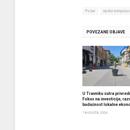
Požar
špdsrednjobo
POVEZANE OBJAVE
U Travniku sutra privredn
Fokus na investicije, razv
budućnost lokalne ekon
7 AUGUSTA, 2026