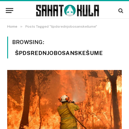
»
Home
Posts Tagged "špdsrednjobosanskešume"
BROWSING:
ŠPDSREDNJOBOSANSKEŠUME