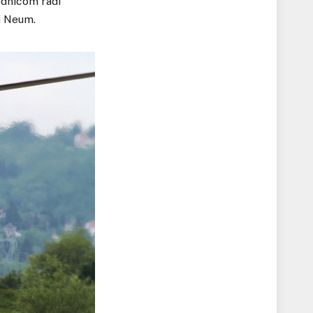
ednicom radi
i Neum.