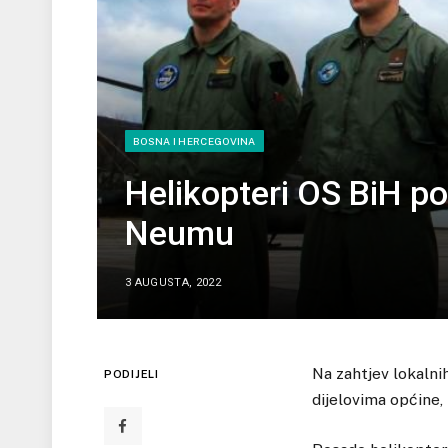
BOSNA I HERCEGOVINA
Helikopteri OS BiH p
Neumu
3 AUGUSTA, 2022
Na zahtjev lokalni
PODIJELI
dijelovima općine,