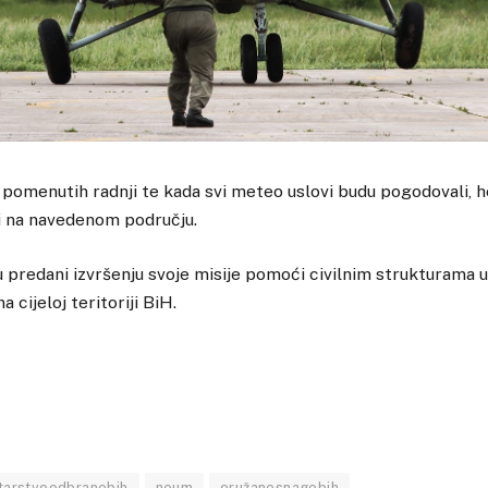
pomenutih radnji te kada svi meteo uslovi budu pogodovali, 
i na navedenom području.
 predani izvršenju svoje misije pomoći civilnim strukturama 
 cijeloj teritoriji BiH.
tarstvoodbranebih
neum
oružanesnagebih