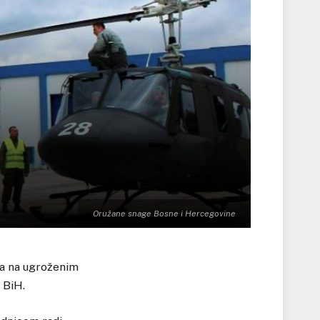
Oružane snage Bosne i Hercegovine
ra na ugroženim
 BiH.