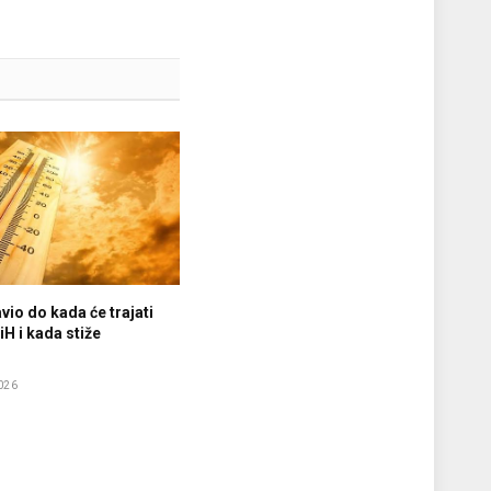
vio do kada će trajati
iH i kada stiže
e
026