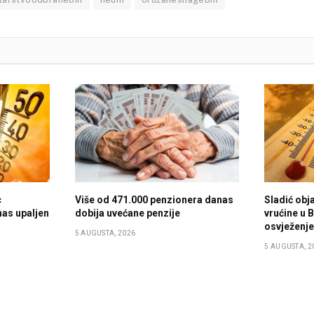
c
Više od 471.000 penzionera danas
Sladić obja
nas upaljen
dobija uvećane penzije
vrućine u B
osvježenj
5 AUGUSTA, 2026
5 AUGUSTA, 2