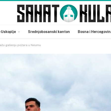
-Uskoplje
Srednjobosanski kanton
Bosna i Hercegovin
ažu gašenju požara u Neumu