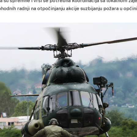
 su spremne i vrši se potrebna koordinacija sa lokalnom zaj
odnih radnji na otpočinjanju akcije suzbijanju požara u općin