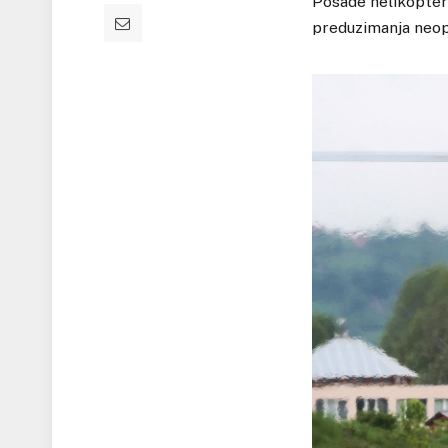
Posade helikoptera
preduzimanja neoph