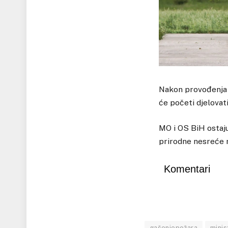
Nakon provođenja 
će početi djelovat
MO i OS BiH ostaju
prirodne nesreće na
Komentari
gašenjepožara
minis