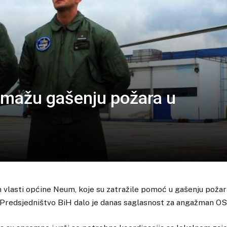
omažu gašenju požara u
h vlasti općine Neum, koje su zatražile pomoć u gašenju poža
 Predsjedništvo BiH dalo je danas saglasnost za angažman OS