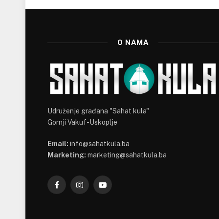
O NAMA
Udruženje građana "Sahat kula"
Gornji Vakuf-Uskoplje
Email:
info@sahatkula.ba
Marketing:
marketing@sahatkula.ba
Facebook
Instagram
YouTube