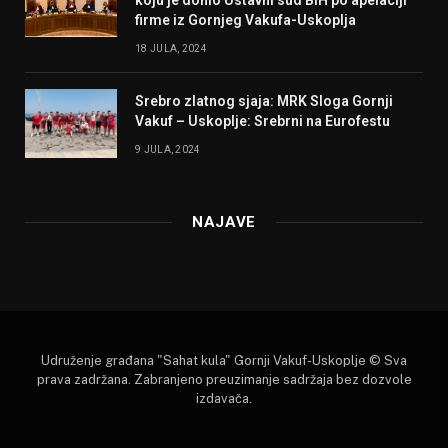
koju je donio Ustavni sud BiH po apelaciji
firme iz Gornjeg Vakufa-Uskoplja
18 JULA, 2024
Srebro zlatnog sjaja: MRK Sloga Gornji
Vakuf – Uskoplje: Srebrni na Eurofestu
9 JULA, 2024
NAJAVE
Udruženje građana "Sahat kula" Gornji Vakuf-Uskoplje © Sva
prava zadržana. Zabranjeno preuzimanje sadržaja bez dozvole
izdavača.