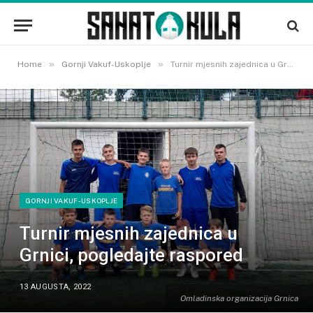
»
»
Home
Gornji Vakuf-Uskoplje
Turnir mjesnih zajednica u Grnici, pogledajte raspored
GORNJI VAKUF-USKOPLJE
Turnir mjesnih zajednica u
Grnici, pogledajte raspored
13 AUGUSTA, 2022
Omladinska organizacija Grnica