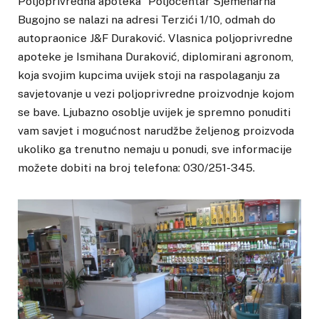
Poljoprivredna apoteka “Poljocentar Sjemenarna”
Bugojno se nalazi na adresi Terzići 1/10, odmah do
autopraonice J&F Duraković. Vlasnica poljoprivredne
apoteke je Ismihana Duraković, diplomirani agronom,
koja svojim kupcima uvijek stoji na raspolaganju za
savjetovanje u vezi poljoprivredne proizvodnje kojom
se bave. Ljubazno osoblje uvijek je spremno ponuditi
vam savjet i mogućnost narudžbe željenog proizvoda
ukoliko ga trenutno nemaju u ponudi, sve informacije
možete dobiti na broj telefona: 030/251-345.