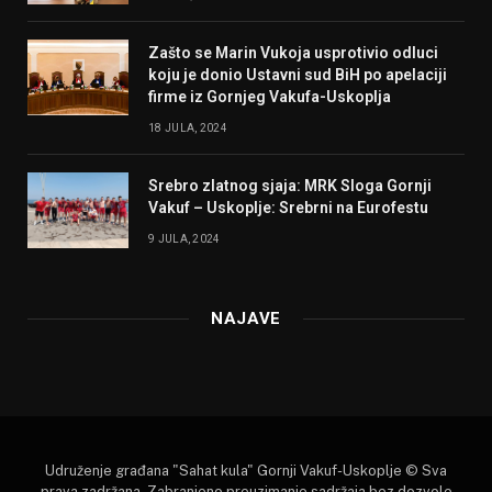
Zašto se Marin Vukoja usprotivio odluci
koju je donio Ustavni sud BiH po apelaciji
firme iz Gornjeg Vakufa-Uskoplja
18 JULA, 2024
Srebro zlatnog sjaja: MRK Sloga Gornji
Vakuf – Uskoplje: Srebrni na Eurofestu
9 JULA, 2024
NAJAVE
Udruženje građana "Sahat kula" Gornji Vakuf-Uskoplje © Sva
prava zadržana. Zabranjeno preuzimanje sadržaja bez dozvole