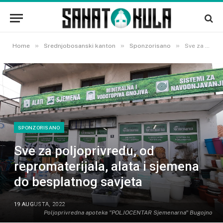
»
»
»
Home
Srednjobosanski kanton
Sponzorisano
Sve za poljoprivredu, od repromaterijala, alata i sjemena do besplatnog savjeta
SPONZORISANO
Sve za poljoprivredu, od
repromaterijala, alata i sjemena
do besplatnog savjeta
19 AUGUSTA, 2022
Poljoprivredna apoteka "POLJOCENTAR Sjemenarna" Bugojno