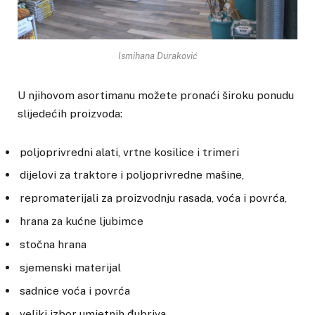
Ismihana Duraković
U njihovom asortimanu možete pronaći široku ponudu
slijedećih proizvoda:
poljoprivredni alati, vrtne kosilice i trimeri
dijelovi za traktore i poljoprivredne mašine,
repromaterijali za proizvodnju rasada, voća i povrća,
hrana za kućne ljubimce
stočna hrana
sjemenski materijal
sadnice voća i povrća
veliki izbor umjetnih đubriva