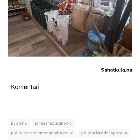
Sahatkula.ba
Komentari
Bugojno
ismihanaduraković
poljocentarsjemenarnabugojno
poljoprivrednaapoteka