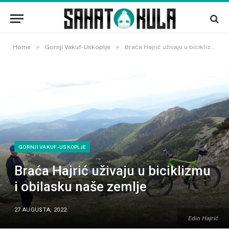
»
»
Home
Gornji Vakuf-Uskoplje
Braća Hajrić uživaju u biciklizmu i obilasku naše zemlje
GORNJI VAKUF-USKOPLJE
Braća Hajrić uživaju u biciklizmu
i obilasku naše zemlje
27 AUGUSTA, 2022
Edin Hajrić