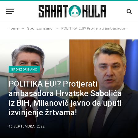
»
»
Home
Sponzorisano
POLITIKA EU!? Protjerati ambasadora Hrvatske Sabolića iz BiH, Milanović javno da uputi izvinjenje žrtvama!
SPONZORISANO
POLITIKA EU!? Protjerati
ambasadora Hrvatske Sabolića
iz BiH, Milanović javno da uputi
izvinjenje žrtvama!
16 SEPTEMBRA, 2022