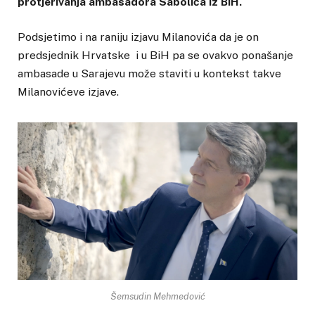
protjerivanja ambasadora Sabolića iz BiH.
Podsjetimo i na raniju izjavu Milanovića da je on
predsjednik Hrvatske i u BiH pa se ovakvo ponašanje
ambasade u Sarajevu može staviti u kontekst takve
Milanovićeve izjave.
Šemsudin Mehmedović