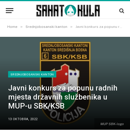
»
»
Home
Srednjobosanski kanton
Javni konkurs za popunu radnih mjesta državnih službenika u MUP-u SBK/KSB
SREDNJOBOSANSKI KANTON
Javni konkurs za popunu radnih
mjesta državnih službenika u
MUP-u SBK/KSB
13 OKTOBRA, 2022
MUP SBK- logo