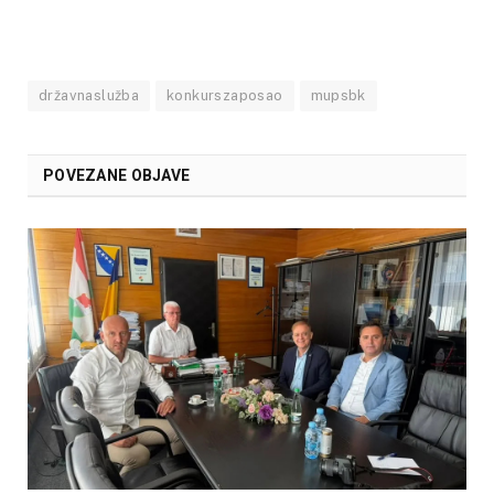
državnaslužba
konkurszaposao
mupsbk
POVEZANE OBJAVE