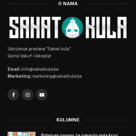
O NAMA
Udruženje građana "Sahat kula"
Gornji Vakuf-Uskoplje
Email:
info@sahatkula.ba
Marketing:
marketing@sahatkula.ba
Facebook
Instagram
YouTube
KOLUMNE
Potpisan ugovor za sanaciju puta kroz