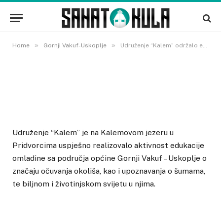
edukaciju o značaju očuvanja
okoliša na Kalemovom jezeru
19 OKTOBRA, 2022
»
»
Home
Gornji Vakuf-Uskoplje
Udruženje “Kalem” održalo edukaciju o značaju očuvanja okoliša na Kalemovom jezeru
Udruženje “Kalem” je na Kalemovom jezeru u
Pridvorcima uspješno realizovalo aktivnost edukacije
omladine sa područja općine Gornji Vakuf – Uskoplje o
značaju očuvanja okoliša, kao i upoznavanja o šumama,
te biljnom i životinjskom svijetu u njima.