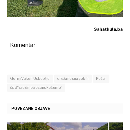
Sahatkula.ba
Komentari
GornjiVakuf-Uskoplje
oružanesnagebih
Požar
špd"srednjobosanskešume"
POVEZANE OBJAVE