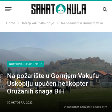
»
»
Home
Gornji Vakuf-Uskoplje
Na požarište u Gornjem Vakufu- Uskoplju upućen helikopter Oružanih snaga BiH
GORNJI VAKUF-USKOPLJE
Na požarište u Gornjem Vakufu-
Uskoplju upućen helikopter
Oružanih snaga BiH
30 OKTOBRA, 2022
Helikopter Oružanih snaga BiH