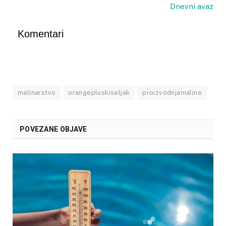
Dnevni avaz
Komentari
malinarstvo
orangepluskiseljak
proizvodnjamaline
POVEZANE OBJAVE