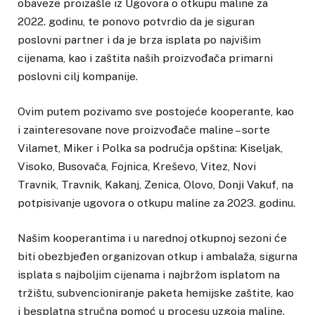
obaveze proizašle iz Ugovora o otkupu maline za
2022. godinu, te ponovo potvrdio da je siguran
poslovni partner i da je brza isplata po najvišim
cijenama, kao i zaštita naših proizvođača primarni
poslovni cilj kompanije.
Ovim putem pozivamo sve postojeće kooperante, kao
i zainteresovane nove proizvođače maline – sorte
Vilamet, Miker i Polka sa područja opština: Kiseljak,
Visoko, Busovača, Fojnica, Kreševo, Vitez, Novi
Travnik, Travnik, Kakanj, Zenica, Olovo, Donji Vakuf, na
potpisivanje ugovora o otkupu maline za 2023. godinu.
Našim kooperantima i u narednoj otkupnoj sezoni će
biti obezbjeđen organizovan otkup i ambalaža, sigurna
isplata s najboljim cijenama i najbržom isplatom na
tržištu, subvencioniranje paketa hemijske zaštite, kao
i besplatna stručna pomoć u procesu uzgoja maline.