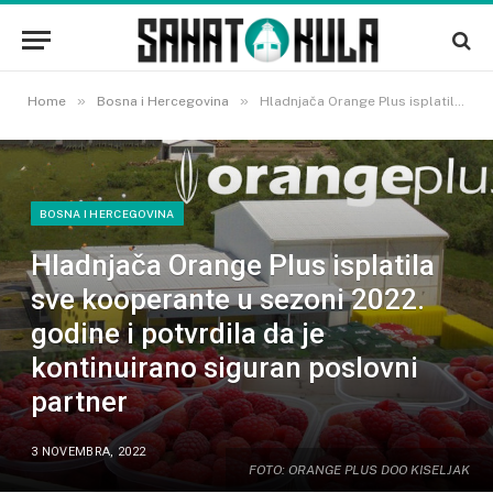
»
»
Home
Bosna i Hercegovina
Hladnjača Orange Plus isplatila sve kooperante u sezoni 2022. godine i potvrdila da je kontinuirano siguran poslovni partner
BOSNA I HERCEGOVINA
Hladnjača Orange Plus isplatila
sve kooperante u sezoni 2022.
godine i potvrdila da je
kontinuirano siguran poslovni
partner
3 NOVEMBRA, 2022
FOTO: ORANGE PLUS DOO KISELJAK