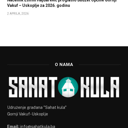
Načelnik Esmin Hajdarević proglasio budžet Općine Gornji
Vakuf – Uskoplje za 2026. godinu
2 APRILA, 2026
O NAMA
Udruženje građana "Sahat kula"
Gornji Vakuf-Uskoplje
Email:
info@sahatkula.ba