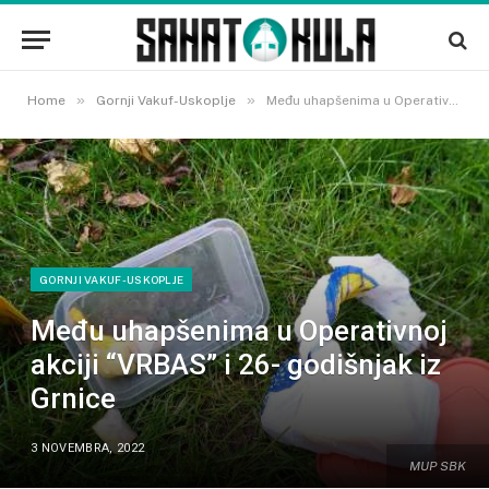
»
»
Home
Gornji Vakuf-Uskoplje
Među uhapšenima u Operativnoj akciji “VRBAS” i 26- godišnjak iz Grnice
GORNJI VAKUF-USKOPLJE
Među uhapšenima u Operativnoj
akciji “VRBAS” i 26- godišnjak iz
Grnice
3 NOVEMBRA, 2022
MUP SBK